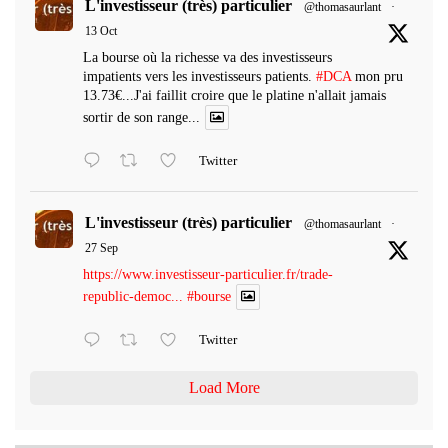
L'investisseur (très) particulier
@thomasaurlant
·
13 Oct
La bourse où la richesse va des investisseurs
impatients vers les investisseurs patients.
#DCA
mon pru
13.73€...J'ai faillit croire que le platine n'allait jamais
sortir de son range...
Twitter
L'investisseur (très) particulier
@thomasaurlant
·
27 Sep
https://www.investisseur-particulier.fr/trade-
republic-democ...
#bourse
Twitter
Load More