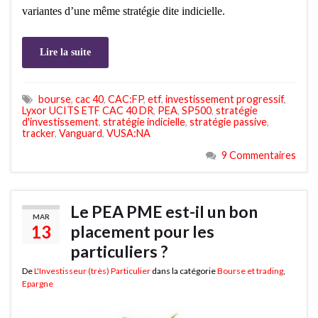
variantes d’une même stratégie dite indicielle.
Lire la suite
bourse
,
cac 40
,
CAC:FP
,
etf
,
investissement progressif
,
Lyxor UCITS ETF CAC 40 DR
,
PEA
,
SP500
,
stratégie
d'investissement
,
stratégie indicielle
,
stratégie passive
,
tracker
,
Vanguard
,
VUSA:NA
9 Commentaires
Le PEA PME est-il un bon
MAR
13
placement pour les
particuliers ?
De
L'Investisseur (très) Particulier
dans la catégorie
Bourse et trading
,
Epargne