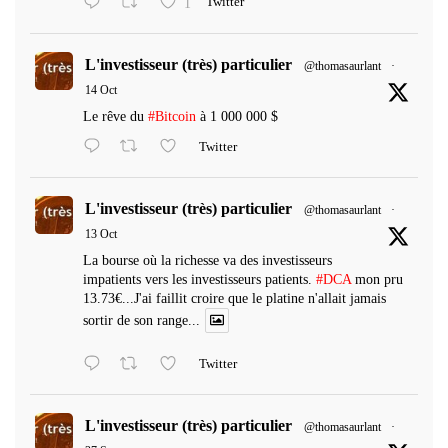
1
Twitter
L'investisseur (très) particulier
@thomasaurlant
·
14 Oct
Le rêve du
#Bitcoin
à 1 000 000 $
Twitter
L'investisseur (très) particulier
@thomasaurlant
·
13 Oct
La bourse où la richesse va des investisseurs
impatients vers les investisseurs patients.
#DCA
mon pru
13.73€...J'ai faillit croire que le platine n'allait jamais
sortir de son range...
Twitter
L'investisseur (très) particulier
@thomasaurlant
·