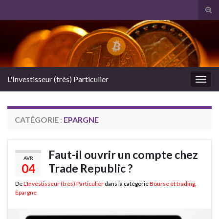
Tog
sear
Search for:
for
L'Investisseur (très) Particulier
Togg
navig
CATÉGORIE :
EPARGNE
Faut-il ouvrir un compte chez
AVR
04
Trade Republic ?
De
L'Investisseur (très) Particulier
dans la catégorie
Bourse et trading
,
Epargne