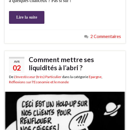
à quelques chanceux ? Pas si sûr !
Lire la suite
2 Commentaires
Comment mettre ses
AVR
02
liquidités à l’abri ?
De
L'Investisseur (très) Particulier
dans la catégorie
Epargne
,
Réflexions sur l'Economie et le monde