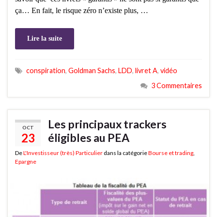
ça… En fait, le risque zéro n’existe plus, …
Lire la suite
conspiration
,
Goldman Sachs
,
LDD
,
livret A
,
vidéo
3 Commentaires
Les principaux trackers
OCT
23
éligibles au PEA
De
L'Investisseur (très) Particulier
dans la catégorie
Bourse et trading
,
Epargne