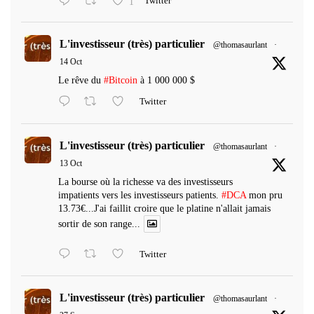
1
Twitter
L'investisseur (très) particulier
@thomasaurlant
·
14 Oct
Le rêve du
#Bitcoin
à 1 000 000 $
Twitter
L'investisseur (très) particulier
@thomasaurlant
·
13 Oct
La bourse où la richesse va des investisseurs
impatients vers les investisseurs patients.
#DCA
mon pru
13.73€...J'ai faillit croire que le platine n'allait jamais
sortir de son range...
Twitter
L'investisseur (très) particulier
@thomasaurlant
·