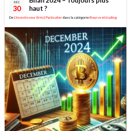
DÉC
30
haut ?
De
L'Investisseur (très) Particulier
dans la catégorie
Bourse et trading