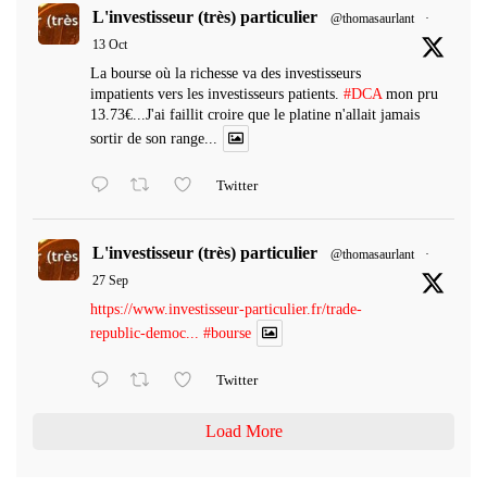
L'investisseur (très) particulier
@thomasaurlant
·
13 Oct
La bourse où la richesse va des investisseurs
impatients vers les investisseurs patients.
#DCA
mon pru
13.73€...J'ai faillit croire que le platine n'allait jamais
sortir de son range...
Twitter
L'investisseur (très) particulier
@thomasaurlant
·
27 Sep
https://www.investisseur-particulier.fr/trade-
republic-democ...
#bourse
Twitter
Load More