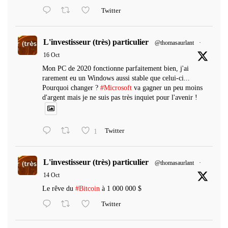
Twitter
L'investisseur (très) particulier
@thomasaurlant
·
16 Oct
Mon PC de 2020 fonctionne parfaitement bien, j'ai
rarement eu un Windows aussi stable que celui-ci...
Pourquoi changer ?
#Microsoft
va gagner un peu moins
d'argent mais je ne suis pas très inquiet pour l'avenir !
1
Twitter
L'investisseur (très) particulier
@thomasaurlant
·
14 Oct
Le rêve du
#Bitcoin
à 1 000 000 $
Twitter