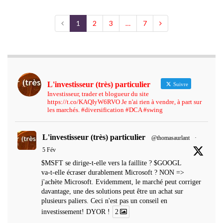
1
2
3
…
7
L'investisseur (très) particulier
Suivre
Investisseur, trader et blogueur du site
https://t.co/KAQIyW6RVO Je n'ai rien à vendre, à part sur
les marchés. #diversification #DCA #swing
L'investisseur (très) particulier
@thomasaurlant
·
5 Fév
$MSFT se dirige-t-elle vers la faillite ? $GOOGL
va-t-elle écraser durablement Microsoft ? NON =>
j'achète Microsoft. Evidemment, le marché peut corriger
davantage, une des solutions peut être un achat sur
plusieurs paliers. Ceci n'est pas un conseil en
investissement! DYOR !
2