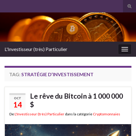
Tog
sear
Search for:
for
L'Investisseur (très) Particulier
Togg
navig
TAG:
STRATÉGIE D’INVESTISSEMENT
Le rêve du Bitcoin à 1 000 000
OCT
14
$
De
L'Investisseur (très) Particulier
dans la catégorie
Cryptomonnaies