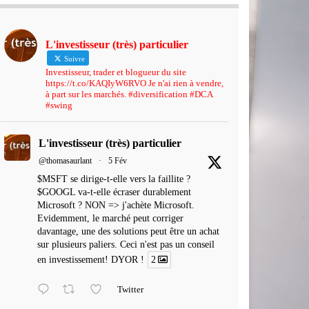
L'investisseur (très) particulier
Suivre
Investisseur, trader et blogueur du site
https://t.co/KAQIyW6RVO Je n'ai rien à vendre,
à part sur les marchés. #diversification #DCA
#swing
L'investisseur (très) particulier
@thomasaurlant
·
5 Fév
$MSFT se dirige-t-elle vers la faillite ?
$GOOGL va-t-elle écraser durablement
Microsoft ? NON => j'achète Microsoft.
Evidemment, le marché peut corriger
davantage, une des solutions peut être un achat
sur plusieurs paliers. Ceci n'est pas un conseil
en investissement! DYOR !
2
Twitter