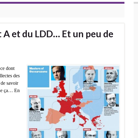
et A et du LDD… Et un peu de
 ce dont
llectes des
 de savoir
 que ça… En