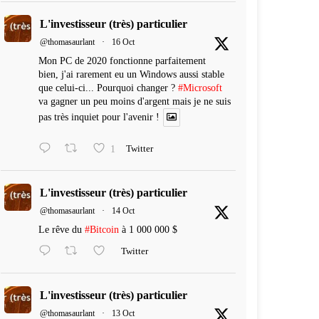
L'investisseur (très) particulier
@thomasaurlant
·
16 Oct
Mon PC de 2020 fonctionne parfaitement
bien, j'ai rarement eu un Windows aussi stable
que celui-ci... Pourquoi changer ?
#Microsoft
va gagner un peu moins d'argent mais je ne suis
pas très inquiet pour l'avenir !
1
Twitter
L'investisseur (très) particulier
@thomasaurlant
·
14 Oct
Le rêve du
#Bitcoin
à 1 000 000 $
Twitter
L'investisseur (très) particulier
@thomasaurlant
·
13 Oct