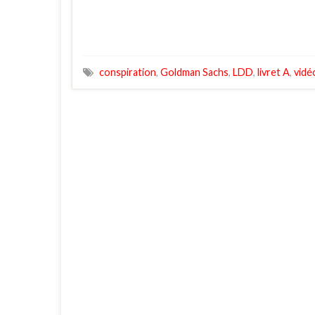
conspiration
,
Goldman Sachs
,
LDD
,
livret A
,
vidé