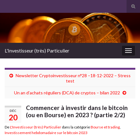
Tog
sear
Search for:
for
L'Investisseur (très) Particulier
Togg
navig
Newsletter Cryptoinvestisseur n°28 –18-12-2022 – Stress
test
Un an d’achats réguliers (DCA) de cryptos – bilan 2022
Commencer à investir dans le bitcoin
DÉC
(ou en Bourse) en 2023 ? (partie 2/2)
20
De
L'Investisseur (très) Particulier
dans la catégorie
Bourse et trading
,
Investissement hebdomadaire sur le bitcoin 2023