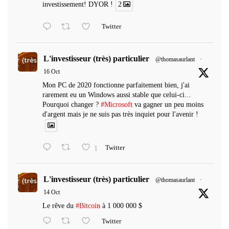
investissement! DYOR !
2
Twitter
L'investisseur (très) particulier
@thomasaurlant
·
16 Oct
Mon PC de 2020 fonctionne parfaitement bien, j'ai
rarement eu un Windows aussi stable que celui-ci...
Pourquoi changer ?
#Microsoft
va gagner un peu moins
d'argent mais je ne suis pas très inquiet pour l'avenir !
1
Twitter
L'investisseur (très) particulier
@thomasaurlant
·
14 Oct
Le rêve du
#Bitcoin
à 1 000 000 $
Twitter