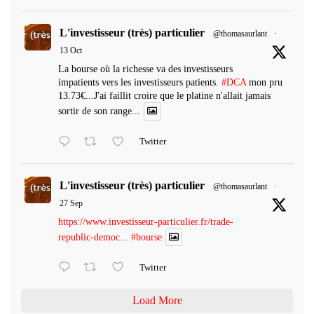
L'investisseur (très) particulier
@thomasaurlant
·
13 Oct
La bourse où la richesse va des investisseurs
impatients vers les investisseurs patients.
#DCA
mon pru
13.73€...J'ai faillit croire que le platine n'allait jamais
sortir de son range...
Twitter
L'investisseur (très) particulier
@thomasaurlant
·
27 Sep
https://www.investisseur-particulier.fr/trade-
republic-democ...
#bourse
Twitter
Load More