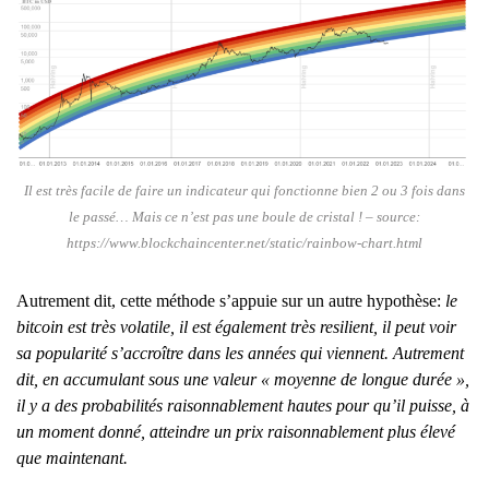
Il est très facile de faire un indicateur qui fonctionne bien 2 ou 3 fois dans
le passé… Mais ce n’est pas une boule de cristal ! – source:
https://www.blockchaincenter.net/static/rainbow-chart.html
Autrement dit, cette méthode s’appuie sur un autre hypothèse:
le
bitcoin est très volatile, il est également très resilient, il peut voir
sa popularité s’accroître dans les années qui viennent. Autrement
dit, en accumulant sous une valeur « moyenne de longue durée »,
il y a des probabilités raisonnablement hautes pour qu’il puisse, à
un moment donné, atteindre un prix raisonnablement plus élevé
que maintenant.