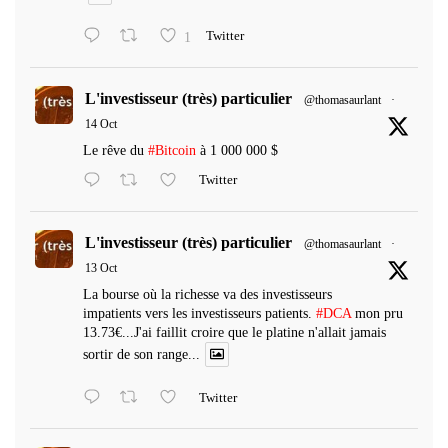
1
Twitter
L'investisseur (très) particulier
@thomasaurlant
·
14 Oct
Le rêve du
#Bitcoin
à 1 000 000 $
Twitter
L'investisseur (très) particulier
@thomasaurlant
·
13 Oct
La bourse où la richesse va des investisseurs
impatients vers les investisseurs patients.
#DCA
mon pru
13.73€...J'ai faillit croire que le platine n'allait jamais
sortir de son range...
Twitter