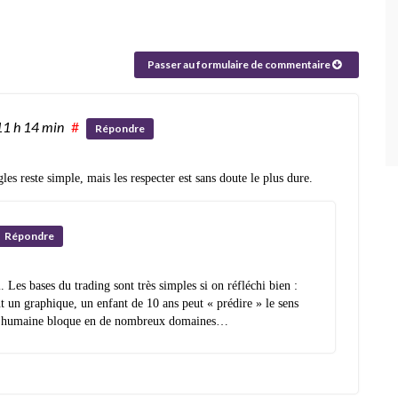
Passer au formulaire de commentaire
11 h 14 min
#
Répondre
les reste simple, mais les respecter est sans doute le plus dure.
Répondre
 Les bases du trading sont très simples si on réfléchi bien :
nt un graphique, un enfant de 10 ans peut « prédire » le sens
e humaine bloque en de nombreux domaines…