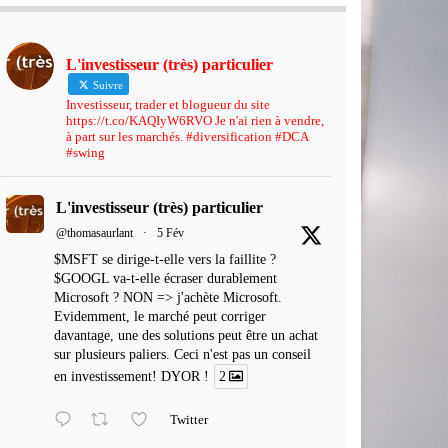
L'investisseur (très) particulier
Suivre
Investisseur, trader et blogueur du site
https://t.co/KAQIyW6RVO Je n'ai rien à vendre,
à part sur les marchés. #diversification #DCA
#swing
L'investisseur (très) particulier
@thomasaurlant
·
5 Fév
$MSFT se dirige-t-elle vers la faillite ?
$GOOGL va-t-elle écraser durablement
Microsoft ? NON => j'achète Microsoft.
Evidemment, le marché peut corriger
davantage, une des solutions peut être un achat
sur plusieurs paliers. Ceci n'est pas un conseil
en investissement! DYOR !
2
Twitter