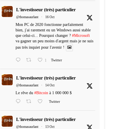
L'investisseur (très) particulier
@thomasaurlant
·
16 Oct
Mon PC de 2020 fonctionne parfaitement
bien, j'ai rarement eu un Windows aussi stable
que celui-ci... Pourquoi changer ?
#Microsoft
va gagner un peu moins d'argent mais je ne suis
pas très inquiet pour l'avenir !
1
Twitter
L'investisseur (très) particulier
@thomasaurlant
·
14 Oct
Le rêve du
#Bitcoin
à 1 000 000 $
Twitter
L'investisseur (très) particulier
@thomasaurlant
·
13 Oct