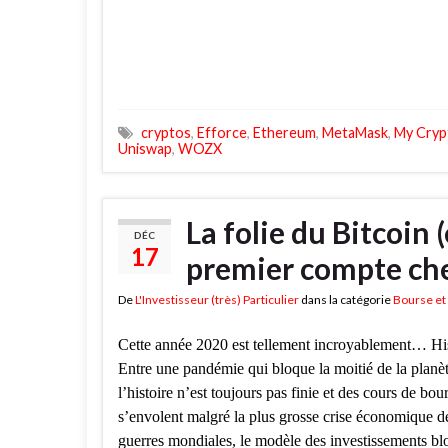
cryptos
,
Efforce
,
Ethereum
,
MetaMask
,
My Cryp
Uniswap
,
WOZX
La folie du Bitcoin 
DÉC
17
premier compte ch
De
L'Investisseur (très) Particulier
dans la catégorie
Bourse et 
Cette année 2020 est tellement incroyablement… His
Entre une pandémie qui bloque la moitié de la planèt
l’histoire n’est toujours pas finie et des cours de bou
s’envolent malgré la plus grosse crise économique d
guerres mondiales, le modèle des investissements bl