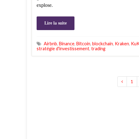
explose.
Lire la suite
Airbnb
,
Binance
,
Bitcoin
,
blockchain
,
Kraken
,
KuK
stratégie d'investissement
,
trading
1