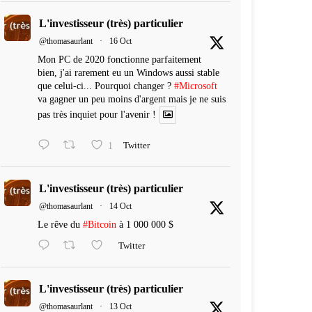
L'investisseur (très) particulier
@thomasaurlant
·
16 Oct
Mon PC de 2020 fonctionne parfaitement
bien, j'ai rarement eu un Windows aussi stable
que celui-ci... Pourquoi changer ?
#Microsoft
va gagner un peu moins d'argent mais je ne suis
pas très inquiet pour l'avenir !
1
Twitter
L'investisseur (très) particulier
@thomasaurlant
·
14 Oct
Le rêve du
#Bitcoin
à 1 000 000 $
Twitter
L'investisseur (très) particulier
@thomasaurlant
·
13 Oct