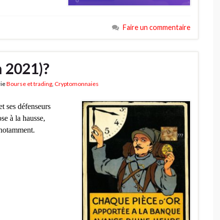
Faire un commentaire
en 2021)?
rie
Bourse et trading
,
Cryptomonnaies
et ses défenseurs
se à la hausse,
 notamment.