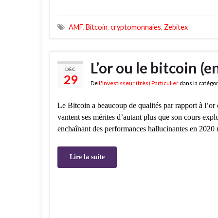
AMF
,
Bitcoin
,
cryptomonnaies
,
Zebitex
L’or ou le bitcoin (
DÉC
29
De
L'Investisseur (très) Particulier
dans la catégo
Le Bitcoin a beaucoup de qualités par rapport à l’or 
vantent ses mérites d’autant plus que son cours explo
enchaînant des performances hallucinantes en 2020
Lire la suite