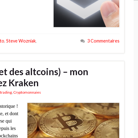
to
,
Steve Wozniak
,
3 Commentaires
(et des altcoins) – mon
ez Kraken
trading
,
Cryptomonnaies
torique !
e, et dont
rse qui
epuis les
ockchains