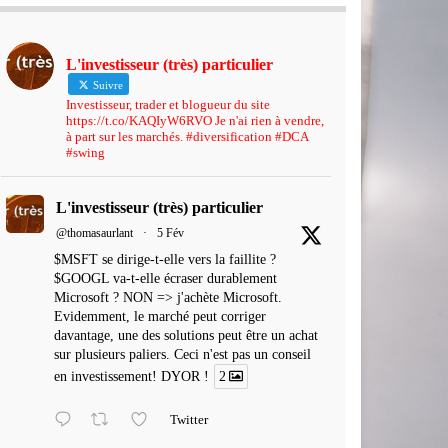
L'investisseur (très) particulier
Suivre
Investisseur, trader et blogueur du site
https://t.co/KAQIyW6RVO Je n'ai rien à vendre,
à part sur les marchés. #diversification #DCA
#swing
L'investisseur (très) particulier
@thomasaurlant
·
5 Fév
$MSFT se dirige-t-elle vers la faillite ?
$GOOGL va-t-elle écraser durablement
Microsoft ? NON => j'achète Microsoft.
Evidemment, le marché peut corriger
davantage, une des solutions peut être un achat
sur plusieurs paliers. Ceci n'est pas un conseil
en investissement! DYOR !
2
Twitter