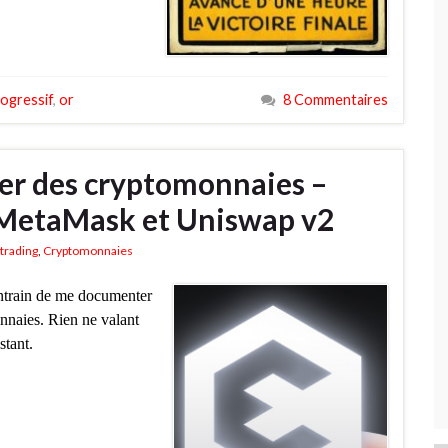
ogressif
,
or
8 Commentaires
ter des cryptomonnaies –
MetaMask et Uniswap v2
trading
,
Cryptomonnaies
 entrain de me documenter
nnaies. Rien ne valant
stant.