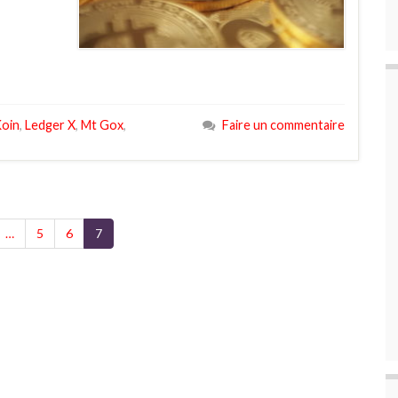
oin
,
Ledger X
,
Mt Gox
,
Faire un commentaire
…
5
6
7