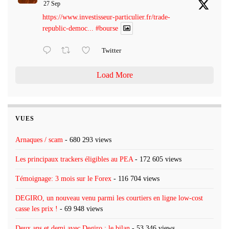
27 Sep
https://www.investisseur-particulier.fr/trade-
republic-democ...
#bourse
Twitter
Load More
VUES
Arnaques / scam
- 680 293 views
Les principaux trackers éligibles au PEA
- 172 605 views
Témoignage: 3 mois sur le Forex
- 116 704 views
DEGIRO, un nouveau venu parmi les courtiers en ligne low-cost
casse les prix !
- 69 948 views
Deux ans et demi avec Degiro : le bilan
- 53 346 views