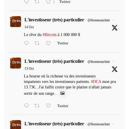
1
Twitter
L'investisseur (très) particulier
@thomasaurlant
·
14 Oct
Le rêve du
#Bitcoin
à 1 000 000 $
Twitter
L'investisseur (très) particulier
@thomasaurlant
·
13 Oct
La bourse où la richesse va des investisseurs
impatients vers les investisseurs patients.
#DCA
mon pru
13.73€...J'ai faillit croire que le platine n'allait jamais
sortir de son range...
Twitter
L'investisseur (très) particulier
@thomasaurlant
·