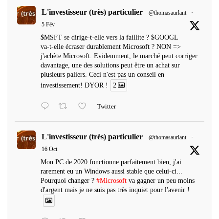
L'investisseur (très) particulier
@thomasaurlant
·
5 Fév
$MSFT se dirige-t-elle vers la faillite ? $GOOGL
va-t-elle écraser durablement Microsoft ? NON =>
j'achète Microsoft. Evidemment, le marché peut corriger
davantage, une des solutions peut être un achat sur
plusieurs paliers. Ceci n'est pas un conseil en
investissement! DYOR !
2
Twitter
L'investisseur (très) particulier
@thomasaurlant
·
16 Oct
Mon PC de 2020 fonctionne parfaitement bien, j'ai
rarement eu un Windows aussi stable que celui-ci...
Pourquoi changer ?
#Microsoft
va gagner un peu moins
d'argent mais je ne suis pas très inquiet pour l'avenir !