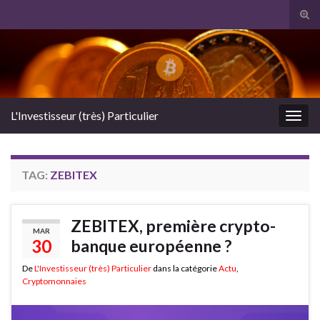
Tog
sear
Search for:
for
L'Investisseur (très) Particulier
Togg
navig
TAG:
ZEBITEX
ZEBITEX, première crypto-
MAR
30
banque européenne ?
De
L'Investisseur (très) Particulier
dans la catégorie
Actu
,
Cryptomonnaies