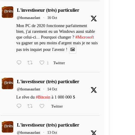
L'investisseur (très) particulier
@thomasaurlant
·
16 Oct
Mon PC de 2020 fonctionne parfaitement
bien, j'ai rarement eu un Windows aussi stable
que celui-ci... Pourquoi changer ?
#Microsoft
va gagner un peu moins d'argent mais je ne suis
pas très inquiet pour l'avenir !
1
Twitter
L'investisseur (très) particulier
@thomasaurlant
·
14 Oct
Le rêve du
#Bitcoin
à 1 000 000 $
Twitter
L'investisseur (très) particulier
@thomasaurlant
·
13 Oct