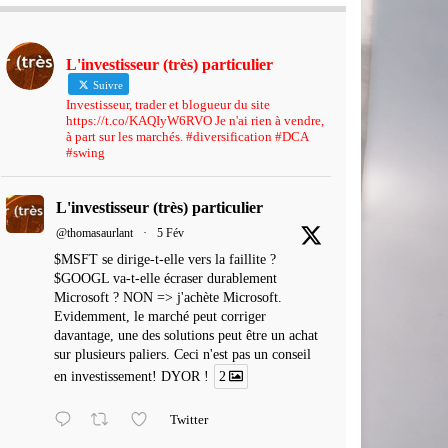
L'investisseur (très) particulier
Suivre
Investisseur, trader et blogueur du site
https://t.co/KAQIyW6RVO Je n'ai rien à vendre,
à part sur les marchés. #diversification #DCA
#swing
L'investisseur (très) particulier
@thomasaurlant
·
5 Fév
$MSFT se dirige-t-elle vers la faillite ?
$GOOGL va-t-elle écraser durablement
Microsoft ? NON => j'achète Microsoft.
Evidemment, le marché peut corriger
davantage, une des solutions peut être un achat
sur plusieurs paliers. Ceci n'est pas un conseil
en investissement! DYOR !
2
Twitter