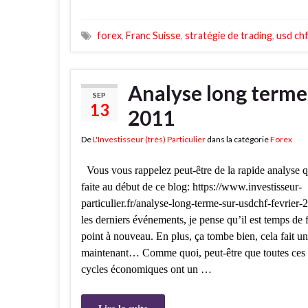
forex
,
Franc Suisse
,
stratégie de trading
,
usd ch
Analyse long term
SEP
13
2011
De
L'Investisseur (très) Particulier
dans la catégorie
Forex
Vous vous rappelez peut-être de la rapide analyse q
faite au début de ce blog: https://www.investisseur-
particulier.fr/analyse-long-terme-sur-usdchf-fevrier
les derniers événements, je pense qu’il est temps de f
point à nouveau. En plus, ça tombe bien, cela fait u
maintenant… Comme quoi, peut-être que toutes ces h
cycles économiques ont un …