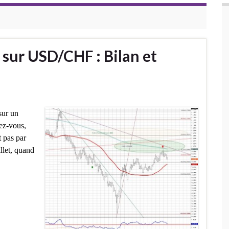
 sur USD/CHF : Bilan et
sur un
lez-vous,
t pas par
illet, quand