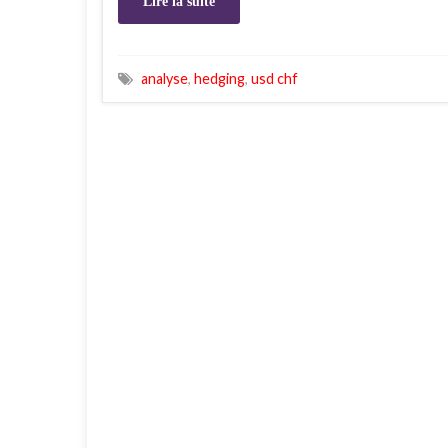
Lire la suite
analyse
,
hedging
,
usd chf