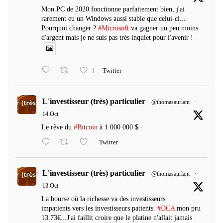
Mon PC de 2020 fonctionne parfaitement bien, j'ai
rarement eu un Windows aussi stable que celui-ci...
Pourquoi changer ?
#Microsoft
va gagner un peu moins
d'argent mais je ne suis pas très inquiet pour l'avenir !
1
Twitter
L'investisseur (très) particulier
@thomasaurlant
·
14 Oct
Le rêve du
#Bitcoin
à 1 000 000 $
Twitter
L'investisseur (très) particulier
@thomasaurlant
·
13 Oct
La bourse où la richesse va des investisseurs
impatients vers les investisseurs patients.
#DCA
mon pru
13.73€...J'ai faillit croire que le platine n'allait jamais