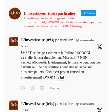
L'investisseur (très) particulier
Suivre
Investisseur, trader et blogueur du site
https://t.co/KAQIyW6RVO Je n'ai rien à vendre, à part sur
les marchés. #diversification #DCA #swing
L'investisseur (très) particulier
@thomasaurlant
·
5 Fév
$MSFT se dirige-t-elle vers la faillite ? $GOOGL
va-t-elle écraser durablement Microsoft ? NON =>
j'achète Microsoft. Evidemment, le marché peut corriger
davantage, une des solutions peut être un achat sur
plusieurs paliers. Ceci n'est pas un conseil en
investissement! DYOR !
2
Twitter
L'investisseur (très) particulier
@thomasaurlant
·
16 Oct