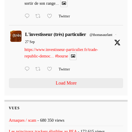
sortir de son range...
Twitter
L'investisseur (très) particulier
@thomasaurlant
·
27 Sep
https://www.investisseur-particulier.fr/trade-
republic-democ...
#bourse
Twitter
Load More
VUES
Arnaques / scam
- 680 350 views
Les principaux trackers éligibles au PEA
- 172 615 views