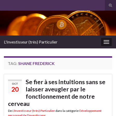
Tog
sear
Search for:
for
L'Investisseur (très) Particulier
Togg
navig
TAG:
SHANE FREDERICK
Se fier à ses intuitions sans se
OCT
20
laisser aveugler par le
fonctionnement de notre
cerveau
De
L'Investisseur (très) Particulier
dans la catégorie
Développement
personnel de l'investisseur