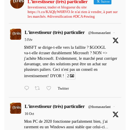
L'investisseur (très) particulier
Suivre
Investisseur, trader et blogueur du site
https://t.co/KAQIyW6RVO Je n'ai rien à vendre, à part sur
les marchés. #diversification #DCA #swing
L'investisseur (très) particulier
@thomasaurlant
·
5 Fév
$MSFT se dirige-t-elle vers la faillite ? $GOOGL
va-t-elle écraser durablement Microsoft ? NON =>
j'achète Microsoft. Evidemment, le marché peut corriger
davantage, une des solutions peut être un achat sur
plusieurs paliers. Ceci n'est pas un conseil en
investissement! DYOR !
2
Twitter
L'investisseur (très) particulier
@thomasaurlant
·
16 Oct
Mon PC de 2020 fonctionne parfaitement bien, j'ai
rarement eu un Windows aussi stable que celui-ci...