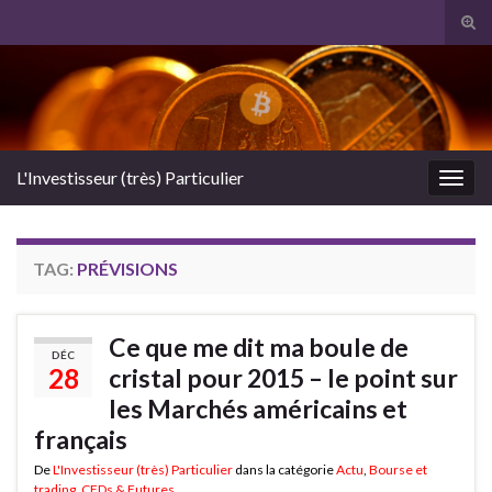
Tog
sear
Search for:
for
L'Investisseur (très) Particulier
Togg
navig
TAG:
PRÉVISIONS
Ce que me dit ma boule de
DÉC
28
cristal pour 2015 – le point sur
les Marchés américains et
français
De
L'Investisseur (très) Particulier
dans la catégorie
Actu
,
Bourse et
trading
,
CFDs & Futures