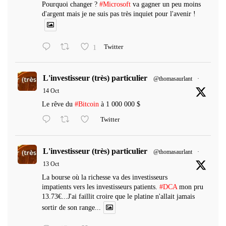
Pourquoi changer ?
#Microsoft
va gagner un peu moins
d'argent mais je ne suis pas très inquiet pour l'avenir !
1
Twitter
L'investisseur (très) particulier
@thomasaurlant
·
14 Oct
Le rêve du
#Bitcoin
à 1 000 000 $
Twitter
L'investisseur (très) particulier
@thomasaurlant
·
13 Oct
La bourse où la richesse va des investisseurs
impatients vers les investisseurs patients.
#DCA
mon pru
13.73€...J'ai faillit croire que le platine n'allait jamais
sortir de son range...