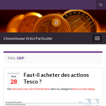
Tog
sear
Search for:
for
L'Investisseur (très) Particulier
Togg
navig
TAG:
GBP
Faut-il acheter des actions
MAI
28
Tesco ?
De
L'Investisseur (très) Particulier
dans la catégorie
Bourse et trading