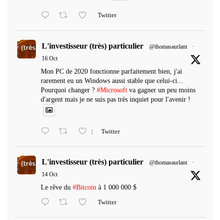
Twitter
L'investisseur (très) particulier
@thomasaurlant
·
16 Oct
Mon PC de 2020 fonctionne parfaitement bien, j'ai
rarement eu un Windows aussi stable que celui-ci...
Pourquoi changer ?
#Microsoft
va gagner un peu moins
d'argent mais je ne suis pas très inquiet pour l'avenir !
1
Twitter
L'investisseur (très) particulier
@thomasaurlant
·
14 Oct
Le rêve du
#Bitcoin
à 1 000 000 $
Twitter