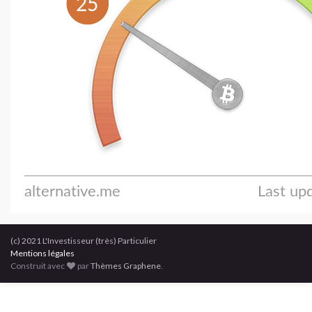
(c) 2021 L'Investisseur (très) Particulier
Mentions légales
Construit avec
par
Thèmes Graphene
.