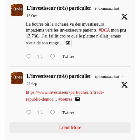
L'investisseur (très) particulier
@thomasaurlant
·
13 Oct
La bourse où la richesse va des investisseurs
impatients vers les investisseurs patients.
#DCA
mon pru
13.73€...J'ai faillit croire que le platine n'allait jamais
sortir de son range...
Twitter
L'investisseur (très) particulier
@thomasaurlant
·
27 Sep
https://www.investisseur-particulier.fr/trade-
republic-democ...
#bourse
Twitter
Load More