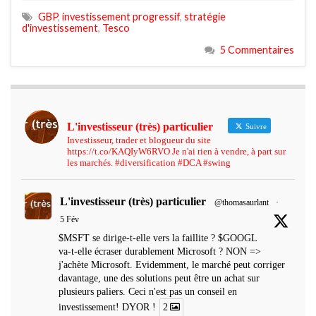
GBP
,
investissement progressif
,
stratégie
d'investissement
,
Tesco
5 Commentaires
L'investisseur (très) particulier
Suivre
Investisseur, trader et blogueur du site
https://t.co/KAQIyW6RVO Je n'ai rien à vendre, à part sur
les marchés. #diversification #DCA #swing
L'investisseur (très) particulier
@thomasaurlant
·
5 Fév
$MSFT se dirige-t-elle vers la faillite ? $GOOGL
va-t-elle écraser durablement Microsoft ? NON =>
j'achète Microsoft. Evidemment, le marché peut corriger
davantage, une des solutions peut être un achat sur
plusieurs paliers. Ceci n'est pas un conseil en
investissement! DYOR !
2