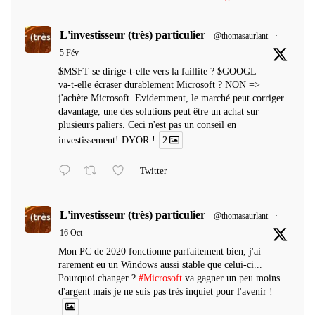
L'investisseur (très) particulier
@thomasaurlant
·
5 Fév
$MSFT se dirige-t-elle vers la faillite ? $GOOGL
va-t-elle écraser durablement Microsoft ? NON =>
j'achète Microsoft. Evidemment, le marché peut corriger
davantage, une des solutions peut être un achat sur
plusieurs paliers. Ceci n'est pas un conseil en
investissement! DYOR !
2
Twitter
L'investisseur (très) particulier
@thomasaurlant
·
16 Oct
Mon PC de 2020 fonctionne parfaitement bien, j'ai
rarement eu un Windows aussi stable que celui-ci...
Pourquoi changer ?
#Microsoft
va gagner un peu moins
d'argent mais je ne suis pas très inquiet pour l'avenir !