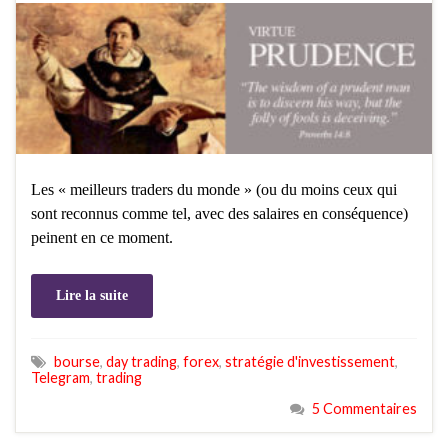
Les « meilleurs traders du monde » (ou du moins ceux qui
sont reconnus comme tel, avec des salaires en conséquence)
peinent en ce moment.
Lire la suite
bourse
,
day trading
,
forex
,
stratégie d'investissement
,
Telegram
,
trading
5 Commentaires