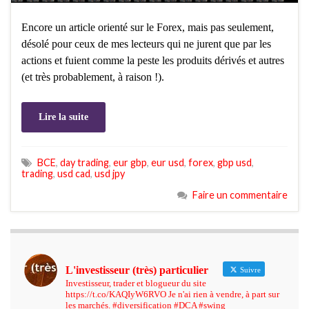
Encore un article orienté sur le Forex, mais pas seulement,
désolé pour ceux de mes lecteurs qui ne jurent que par les
actions et fuient comme la peste les produits dérivés et autres
(et très probablement, à raison !).
Lire la suite
BCE
,
day trading
,
eur gbp
,
eur usd
,
forex
,
gbp usd
,
trading
,
usd cad
,
usd jpy
Faire un commentaire
L'investisseur (très) particulier
Suivre
Investisseur, trader et blogueur du site
https://t.co/KAQIyW6RVO Je n'ai rien à vendre, à part sur
les marchés. #diversification #DCA #swing