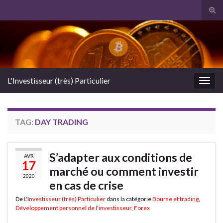
Tog
sear
Search for:
for
L'Investisseur (très) Particulier
Togg
navig
TAG:
DAY TRADING
S’adapter aux conditions de
AVR
17
marché ou comment investir
2020
en cas de crise
De
L'Investisseur (très) Particulier
dans la catégorie
Bourse et trading
,
Développement personnel de l'investisseur
,
Forex