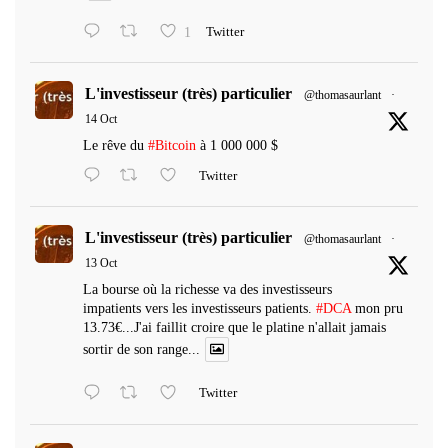
1
Twitter
L'investisseur (très) particulier
@thomasaurlant
·
14 Oct
Le rêve du
#Bitcoin
à 1 000 000 $
Twitter
L'investisseur (très) particulier
@thomasaurlant
·
13 Oct
La bourse où la richesse va des investisseurs
impatients vers les investisseurs patients.
#DCA
mon pru
13.73€...J'ai faillit croire que le platine n'allait jamais
sortir de son range...
Twitter