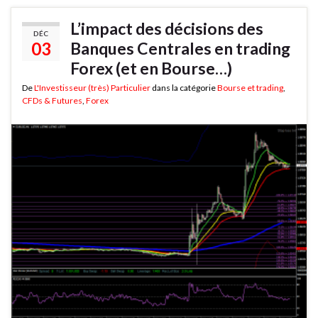
L’impact des décisions des
DÉC
03
Banques Centrales en trading
Forex (et en Bourse…)
De
L'Investisseur (très) Particulier
dans la catégorie
Bourse et trading
,
CFDs & Futures
,
Forex