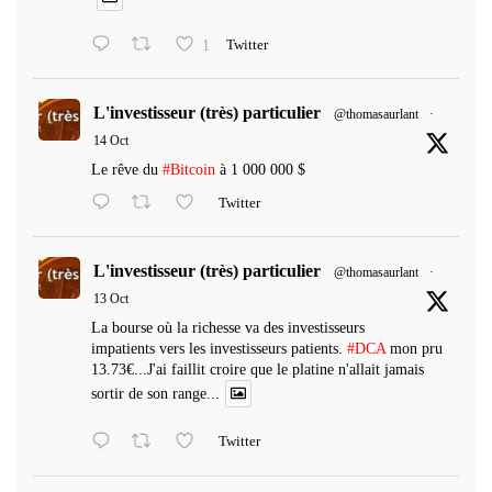
1
Twitter
L'investisseur (très) particulier
@thomasaurlant
·
14 Oct
Le rêve du
#Bitcoin
à 1 000 000 $
Twitter
L'investisseur (très) particulier
@thomasaurlant
·
13 Oct
La bourse où la richesse va des investisseurs
impatients vers les investisseurs patients.
#DCA
mon pru
13.73€...J'ai faillit croire que le platine n'allait jamais
sortir de son range...
Twitter