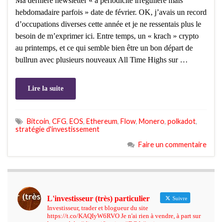
Ma dernière newsletter « à périodicité irrégulière mais
hebdomadaire parfois » date de février. OK, j’avais un record
d’occupations diverses cette année et je ne ressentais plus le
besoin de m’exprimer ici. Entre temps, un « krach » crypto
au printemps, et ce qui semble bien être un bon départ de
bullrun avec plusieurs nouveaux All Time Highs sur …
Lire la suite
Bitcoin
,
CFG
,
EOS
,
Ethereum
,
Flow
,
Monero
,
polkadot
,
stratégie d'investissement
Faire un commentaire
L'investisseur (très) particulier
Suivre
Investisseur, trader et blogueur du site
https://t.co/KAQIyW6RVO Je n'ai rien à vendre, à part sur