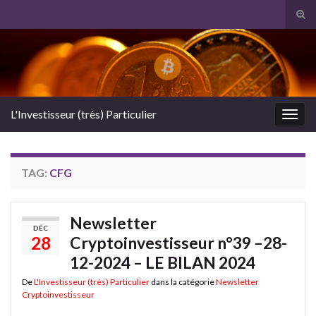
Tog
sear
Search for:
for
L'Investisseur (très) Particulier
Togg
navig
TAG:
CFG
Newsletter
DÉC
28
Cryptoinvestisseur n°39 –28-
12-2024 – LE BILAN 2024
De
L'Investisseur (très) Particulier
dans la catégorie
Newsletter
Cryptoinvestisseur