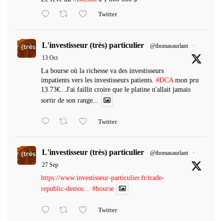
Twitter
L'investisseur (très) particulier
@thomasaurlant
·
13 Oct
La bourse où la richesse va des investisseurs
impatients vers les investisseurs patients.
#DCA
mon pru
13.73€...J'ai faillit croire que le platine n'allait jamais
sortir de son range...
Twitter
L'investisseur (très) particulier
@thomasaurlant
·
27 Sep
https://www.investisseur-particulier.fr/trade-
republic-democ...
#bourse
Twitter