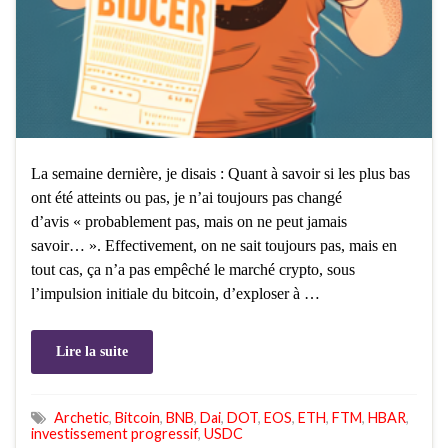
La semaine dernière, je disais : Quant à savoir si les plus bas
ont été atteints ou pas, je n’ai toujours pas changé
d’avis « probablement pas, mais on ne peut jamais
savoir… ». Effectivement, on ne sait toujours pas, mais en
tout cas, ça n’a pas empêché le marché crypto, sous
l’impulsion initiale du bitcoin, d’exploser à …
Lire la suite
Archetic
,
Bitcoin
,
BNB
,
Dai
,
DOT
,
EOS
,
ETH
,
FTM
,
HBAR
,
investissement progressif
,
USDC