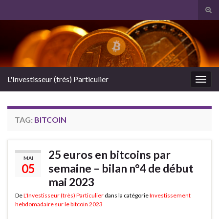
Tog
sear
Search for:
for
L'Investisseur (très) Particulier
Togg
navig
TAG:
BITCOIN
25 euros en bitcoins par
MAI
05
semaine – bilan n°4 de début
mai 2023
De
L'Investisseur (très) Particulier
dans la catégorie
Investissement
hebdomadaire sur le bitcoin 2023