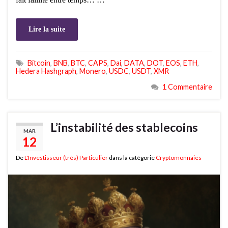
Lire la suite
Bitcoin
,
BNB
,
BTC
,
CAPS
,
Dai
,
DATA
,
DOT
,
EOS
,
ETH
,
Hedera Hashgraph
,
Monero
,
USDC
,
USDT
,
XMR
1 Commentaire
L’instabilité des stablecoins
MAR
12
De
L'Investisseur (très) Particulier
dans la catégorie
Cryptomonnaies