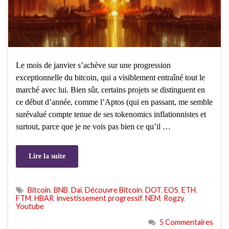
Le mois de janvier s’achève sur une progression
exceptionnelle du bitcoin, qui a visiblement entraîné tout le
marché avec lui. Bien sûr, certains projets se distinguent en
ce début d’année, comme l’Aptos (qui en passant, me semble
surévalué compte tenue de ses tokenomics inflationnistes et
surtout, parce que je ne vois pas bien ce qu’il …
Lire la suite
Bitcoin
,
BNB
,
Dai
,
Découvre Bitcoin
,
DOT
,
EOS
,
ETH
,
FTM
,
HBAR
,
investissement progressif
,
NEM
,
Rogzy
,
Youtube
5 Commentaires