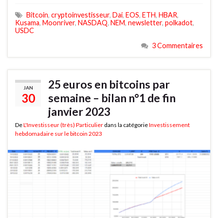
Bitcoin
,
cryptoinvestisseur
,
Dai
,
EOS
,
ETH
,
HBAR
,
Kusama
,
Moonriver
,
NASDAQ
,
NEM
,
newsletter
,
polkadot
,
USDC
3 Commentaires
25 euros en bitcoins par
JAN
30
semaine – bilan n°1 de fin
janvier 2023
De
L'Investisseur (très) Particulier
dans la catégorie
Investissement
hebdomadaire sur le bitcoin 2023