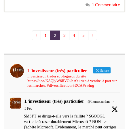
1 Commentaire
1
2
3
4
5
L'investisseur (très) particulier
Suivre
Investisseur, trader et blogueur du site
https://t.co/KAQIyW6RVO Je n'ai rien à vendre, à part sur
les marchés. #diversification #DCA #swing
L'investisseur (très) particulier
@thomasaurlant
·
5 Fév
$MSFT se dirige-t-elle vers la faillite ? $GOOGL
va-t-elle écraser durablement Microsoft ? NON =>
j'achète Microsoft. Evidemment, le marché peut corriger