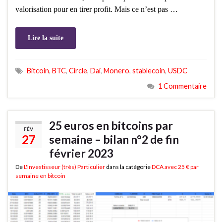
valorisation pour en tirer profit. Mais ce n’est pas …
Lire la suite
Bitcoin
,
BTC
,
Circle
,
Dai
,
Monero
,
stablecoin
,
USDC
1 Commentaire
25 euros en bitcoins par
FÉV
27
semaine – bilan n°2 de fin
février 2023
De
L'Investisseur (très) Particulier
dans la catégorie
DCA avec 25 € par
semaine en bitcoin