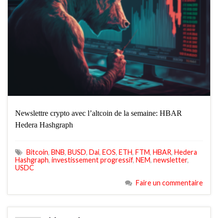
Newslettre crypto avec l’altcoin de la semaine: HBAR
Hedera Hashgraph
Bitcoin
,
BNB
,
BUSD
,
Dai
,
EOS
,
ETH
,
FTM
,
HBAR
,
Hedera
Hashgraph
,
investissement progressif
,
NEM
,
newsletter
,
USDC
Faire un commentaire