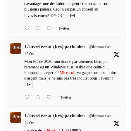
davantage, une des solutions peut être un achat sur
plusieurs paliers. Ceci n'est pas un conseil en
investissement! DYOR !
2
Twitter
L'investisseur (très) particulier
@thomasaurlant
·
16 Oct
Mon PC de 2020 fonctionne parfaitement bien, j'ai
rarement eu un Windows aussi stable que celui-ci...
Pourquoi changer ?
#Microsoft
va gagner un peu moins
d'argent mais je ne suis pas très inquiet pour l'avenir !
1
Twitter
L'investisseur (très) particulier
@thomasaurlant
·
14 Oct
Le rêve du
#Bitcoin
à 1 000 000 $