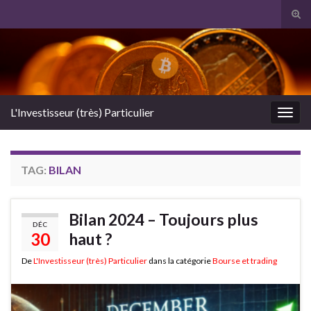
Tog
sear
Search for:
for
L'Investisseur (très) Particulier
Togg
navig
TAG:
BILAN
Bilan 2024 – Toujours plus
DÉC
30
haut ?
De
L'Investisseur (très) Particulier
dans la catégorie
Bourse et trading