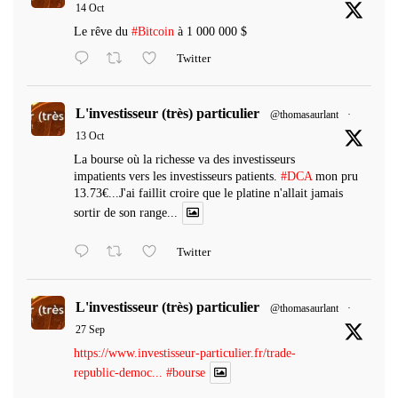
14 Oct
Le rêve du
#Bitcoin
à 1 000 000 $
Twitter
L'investisseur (très) particulier
@thomasaurlant
·
13 Oct
La bourse où la richesse va des investisseurs
impatients vers les investisseurs patients.
#DCA
mon pru
13.73€...J'ai faillit croire que le platine n'allait jamais
sortir de son range...
Twitter
L'investisseur (très) particulier
@thomasaurlant
·
27 Sep
https://www.investisseur-particulier.fr/trade-
republic-democ...
#bourse