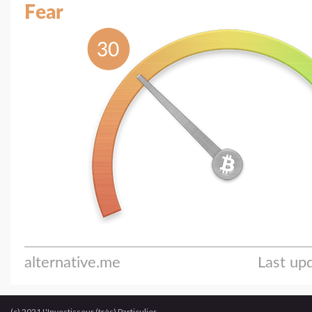
(c) 2021 L'Investisseur (très) Particulier