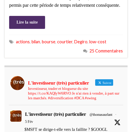
permis par cette période de temps relativement conséquente.
Lire la suite
actions
,
bilan
,
bourse
,
courtier
,
Degiro
,
low-cost
25 Commentaires
L'investisseur (très) particulier
Suivre
Investisseur, trader et blogueur du site
https://t.co/KAQIyW6RVO Je n'ai rien à vendre, à part sur
les marchés. #diversification #DCA #swing
L'investisseur (très) particulier
@thomasaurlant
·
5 Fév
$MSFT se dirige-t-elle vers la faillite ? $GOOGL