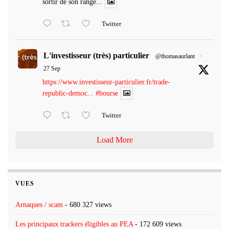
sortir de son range...
Twitter
L'investisseur (très) particulier
@thomasaurlant
·
27 Sep
https://www.investisseur-particulier.fr/trade-
republic-democ...
#bourse
Twitter
Load More
VUES
Arnaques / scam
- 680 327 views
Les principaux trackers éligibles au PEA
- 172 609 views