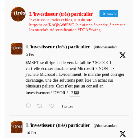
L'investisseur (très) particulier
Suivre
Investisseur, trader et blogueur du site
https://t.co/KAQIyW6RVO Je n'ai rien à vendre, à part sur
les marchés. #diversification #DCA #swing
L'investisseur (très) particulier
@thomasaurlant
·
5 Fév
$MSFT se dirige-t-elle vers la faillite ? $GOOGL
va-t-elle écraser durablement Microsoft ? NON =>
j'achète Microsoft. Evidemment, le marché peut corriger
davantage, une des solutions peut être un achat sur
plusieurs paliers. Ceci n'est pas un conseil en
investissement! DYOR !
2
Twitter
L'investisseur (très) particulier
@thomasaurlant
·
16 Oct