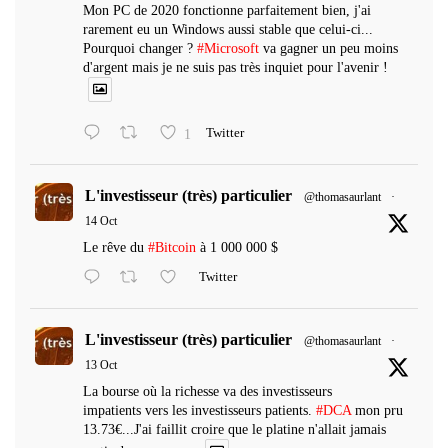
Mon PC de 2020 fonctionne parfaitement bien, j'ai
rarement eu un Windows aussi stable que celui-ci...
Pourquoi changer ?
#Microsoft
va gagner un peu moins
d'argent mais je ne suis pas très inquiet pour l'avenir !
1
Twitter
L'investisseur (très) particulier
@thomasaurlant
·
14 Oct
Le rêve du
#Bitcoin
à 1 000 000 $
Twitter
L'investisseur (très) particulier
@thomasaurlant
·
13 Oct
La bourse où la richesse va des investisseurs
impatients vers les investisseurs patients.
#DCA
mon pru
13.73€...J'ai faillit croire que le platine n'allait jamais