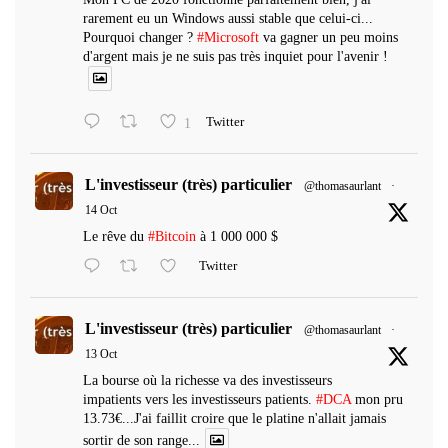
rarement eu un Windows aussi stable que celui-ci...
Pourquoi changer ?
#Microsoft
va gagner un peu moins
d'argent mais je ne suis pas très inquiet pour l'avenir !
1
Twitter
L'investisseur (très) particulier
@thomasaurlant
·
14 Oct
Le rêve du
#Bitcoin
à 1 000 000 $
Twitter
L'investisseur (très) particulier
@thomasaurlant
·
13 Oct
La bourse où la richesse va des investisseurs
impatients vers les investisseurs patients.
#DCA
mon pru
13.73€...J'ai faillit croire que le platine n'allait jamais
sortir de son range...