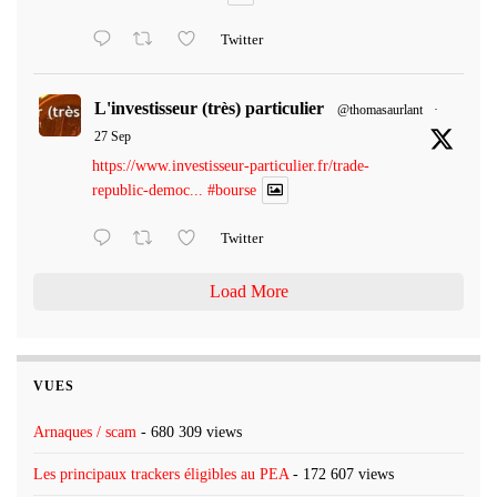
Twitter
L'investisseur (très) particulier
@thomasaurlant
·
27 Sep
https://www.investisseur-particulier.fr/trade-
republic-democ...
#bourse
Twitter
Load More
VUES
Arnaques / scam
- 680 309 views
Les principaux trackers éligibles au PEA
- 172 607 views