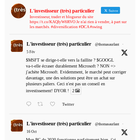
L'investisseur (très) particulier
Suivre
Investisseur, trader et blogueur du site
https://t.co/KAQIyW6RVO Je n'ai rien à vendre, à part sur
les marchés. #diversification #DCA #swing
L'investisseur (très) particulier
@thomasaurlant
·
5 Fév
$MSFT se dirige-t-elle vers la faillite ? $GOOGL
va-t-elle écraser durablement Microsoft ? NON =>
j'achète Microsoft. Evidemment, le marché peut corriger
davantage, une des solutions peut être un achat sur
plusieurs paliers. Ceci n'est pas un conseil en
investissement! DYOR !
2
Twitter
L'investisseur (très) particulier
@thomasaurlant
·
16 Oct
Mon PC de 2020 fonctionne parfaitement bien, j'ai