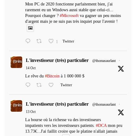
Mon PC de 2020 fonctionne parfaitement bien, j'ai
rarement eu un Windows aussi stable que celui-ci...
Pourquoi changer ?
#Microsoft
va gagner un peu moins
d'argent mais je ne suis pas très inquiet pour l'avenir !
1
Twitter
L'investisseur (très) particulier
@thomasaurlant
·
14 Oct
Le rêve du
#Bitcoin
à 1 000 000 $
Twitter
L'investisseur (très) particulier
@thomasaurlant
·
13 Oct
La bourse où la richesse va des investisseurs
impatients vers les investisseurs patients.
#DCA
mon pru
13.73€...J'ai faillit croire que le platine n'allait jamais