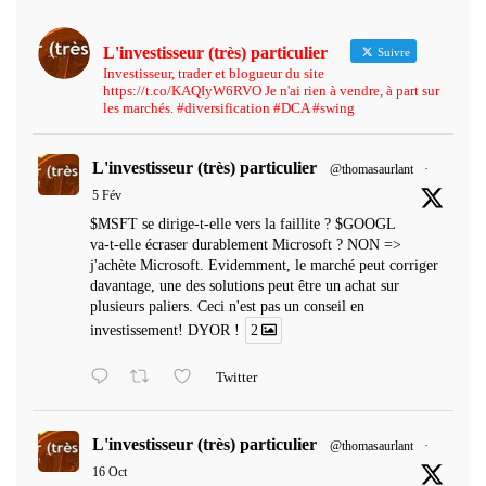
L'investisseur (très) particulier
Suivre
Investisseur, trader et blogueur du site
https://t.co/KAQIyW6RVO Je n'ai rien à vendre, à part sur
les marchés. #diversification #DCA #swing
L'investisseur (très) particulier
@thomasaurlant
·
5 Fév
$MSFT se dirige-t-elle vers la faillite ? $GOOGL
va-t-elle écraser durablement Microsoft ? NON =>
j'achète Microsoft. Evidemment, le marché peut corriger
davantage, une des solutions peut être un achat sur
plusieurs paliers. Ceci n'est pas un conseil en
investissement! DYOR !
2
Twitter
L'investisseur (très) particulier
@thomasaurlant
·
16 Oct