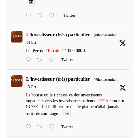
1
Twitter
L'investisseur (très) particulier
@thomasaurlant
·
14 Oct
Le rêve du
#Bitcoin
à 1 000 000 $
Twitter
L'investisseur (très) particulier
@thomasaurlant
·
13 Oct
La bourse où la richesse va des investisseurs
impatients vers les investisseurs patients.
#DCA
mon pru
13.73€...J'ai faillit croire que le platine n'allait jamais
sortir de son range...
Twitter