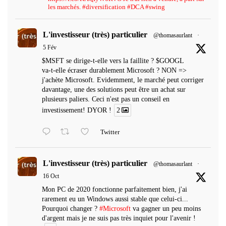
les marchés. #diversification #DCA #swing
L'investisseur (très) particulier
@thomasaurlant
·
5 Fév
$MSFT se dirige-t-elle vers la faillite ? $GOOGL
va-t-elle écraser durablement Microsoft ? NON =>
j'achète Microsoft. Evidemment, le marché peut corriger
davantage, une des solutions peut être un achat sur
plusieurs paliers. Ceci n'est pas un conseil en
investissement! DYOR !
2
Twitter
L'investisseur (très) particulier
@thomasaurlant
·
16 Oct
Mon PC de 2020 fonctionne parfaitement bien, j'ai
rarement eu un Windows aussi stable que celui-ci...
Pourquoi changer ?
#Microsoft
va gagner un peu moins
d'argent mais je ne suis pas très inquiet pour l'avenir !