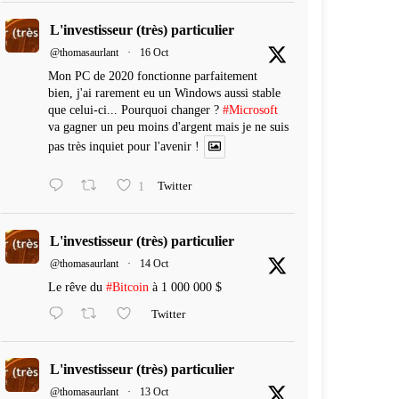
L'investisseur (très) particulier
@thomasaurlant
·
16 Oct
Mon PC de 2020 fonctionne parfaitement
bien, j'ai rarement eu un Windows aussi stable
que celui-ci... Pourquoi changer ?
#Microsoft
va gagner un peu moins d'argent mais je ne suis
pas très inquiet pour l'avenir !
1
Twitter
L'investisseur (très) particulier
@thomasaurlant
·
14 Oct
Le rêve du
#Bitcoin
à 1 000 000 $
Twitter
L'investisseur (très) particulier
@thomasaurlant
·
13 Oct