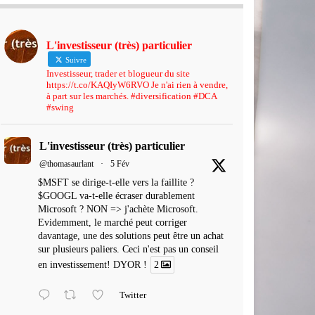
L'investisseur (très) particulier
Suivre
Investisseur, trader et blogueur du site
https://t.co/KAQIyW6RVO Je n'ai rien à vendre,
à part sur les marchés. #diversification #DCA
#swing
L'investisseur (très) particulier
@thomasaurlant
·
5 Fév
$MSFT se dirige-t-elle vers la faillite ?
$GOOGL va-t-elle écraser durablement
Microsoft ? NON => j'achète Microsoft.
Evidemment, le marché peut corriger
davantage, une des solutions peut être un achat
sur plusieurs paliers. Ceci n'est pas un conseil
en investissement! DYOR !
2
Twitter