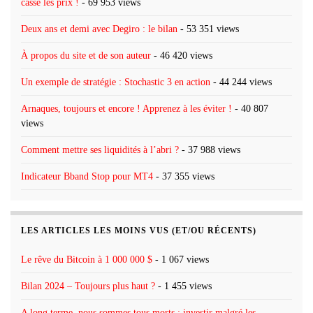
casse les prix !
- 69 953 views
Deux ans et demi avec Degiro : le bilan
- 53 351 views
À propos du site et de son auteur
- 46 420 views
Un exemple de stratégie : Stochastic 3 en action
- 44 244 views
Arnaques, toujours et encore ! Apprenez à les éviter !
- 40 807
views
Comment mettre ses liquidités à l’abri ?
- 37 988 views
Indicateur Bband Stop pour MT4
- 37 355 views
LES ARTICLES LES MOINS VUS (ET/OU RÉCENTS)
Le rêve du Bitcoin à 1 000 000 $
- 1 067 views
Bilan 2024 – Toujours plus haut ?
- 1 455 views
A long terme, nous sommes tous morts : investir malgré les