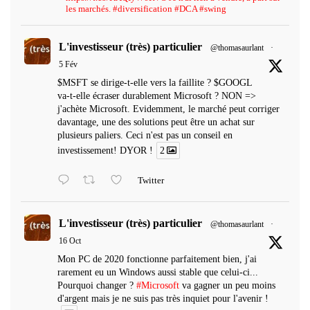
les marchés. #diversification #DCA #swing
L'investisseur (très) particulier
@thomasaurlant
·
5 Fév
$MSFT se dirige-t-elle vers la faillite ? $GOOGL
va-t-elle écraser durablement Microsoft ? NON =>
j'achète Microsoft. Evidemment, le marché peut corriger
davantage, une des solutions peut être un achat sur
plusieurs paliers. Ceci n'est pas un conseil en
investissement! DYOR !
2
Twitter
L'investisseur (très) particulier
@thomasaurlant
·
16 Oct
Mon PC de 2020 fonctionne parfaitement bien, j'ai
rarement eu un Windows aussi stable que celui-ci...
Pourquoi changer ?
#Microsoft
va gagner un peu moins
d'argent mais je ne suis pas très inquiet pour l'avenir !