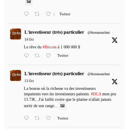
1
Twitter
L'investisseur (très) particulier
@thomasaurlant
·
14 Oct
Le rêve du
#Bitcoin
à 1 000 000 $
Twitter
L'investisseur (très) particulier
@thomasaurlant
·
13 Oct
La bourse où la richesse va des investisseurs
impatients vers les investisseurs patients.
#DCA
mon pru
13.73€...J'ai faillit croire que le platine n'allait jamais
sortir de son range...
Twitter