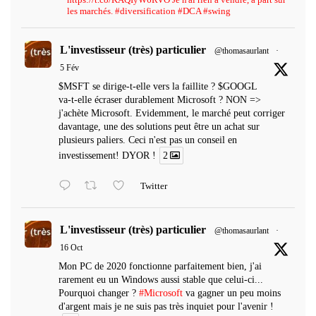
les marchés. #diversification #DCA #swing
L'investisseur (très) particulier
@thomasaurlant
·
5 Fév
$MSFT se dirige-t-elle vers la faillite ? $GOOGL
va-t-elle écraser durablement Microsoft ? NON =>
j'achète Microsoft. Evidemment, le marché peut corriger
davantage, une des solutions peut être un achat sur
plusieurs paliers. Ceci n'est pas un conseil en
investissement! DYOR !
2
Twitter
L'investisseur (très) particulier
@thomasaurlant
·
16 Oct
Mon PC de 2020 fonctionne parfaitement bien, j'ai
rarement eu un Windows aussi stable que celui-ci...
Pourquoi changer ?
#Microsoft
va gagner un peu moins
d'argent mais je ne suis pas très inquiet pour l'avenir !