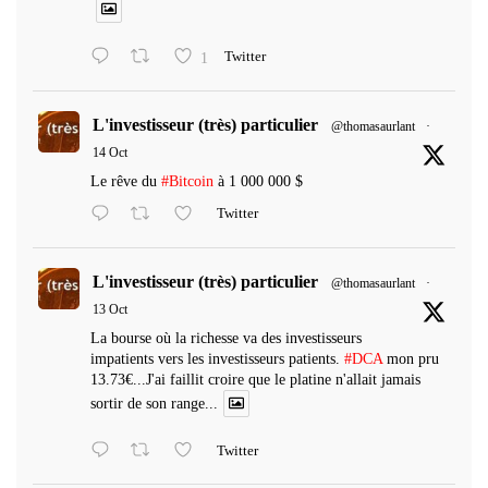
1
Twitter
L'investisseur (très) particulier
@thomasaurlant
·
14 Oct
Le rêve du
#Bitcoin
à 1 000 000 $
Twitter
L'investisseur (très) particulier
@thomasaurlant
·
13 Oct
La bourse où la richesse va des investisseurs
impatients vers les investisseurs patients.
#DCA
mon pru
13.73€...J'ai faillit croire que le platine n'allait jamais
sortir de son range...
Twitter