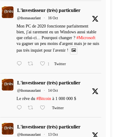
L'investisseur (très) particulier
@thomasaurlant
·
16 Oct
Mon PC de 2020 fonctionne parfaitement
bien, j'ai rarement eu un Windows aussi stable
que celui-ci... Pourquoi changer ?
#Microsoft
va gagner un peu moins d'argent mais je ne suis
pas très inquiet pour l'avenir !
1
Twitter
L'investisseur (très) particulier
@thomasaurlant
·
14 Oct
Le rêve du
#Bitcoin
à 1 000 000 $
Twitter
L'investisseur (très) particulier
@thomasaurlant
·
13 Oct