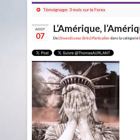
Témoignage: 3 mois sur le Forex
L’Amérique, l’Améri
AOÛT
07
De
L'Investisseur (très) Particulier
dans la catégorie