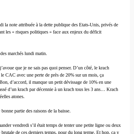
 la note attribuée à la dette publique des Etats-Unis, privés de
nt les « risques politiques » face aux enjeux du déficit
e des marchés lundi matin.
, j’avoue que je ne sais pas quoi penser. D’un côté, le krach
ur le CAC avec une perte de près de 20% sur un mois, ça
n, d’accord, il manque un petit dévissage de 10% en une
assé d’un krach par décennie à un krach tous les 3 ans… Krach
éelles atones.
 bonne partie des raisons de la baisse.
ander vendredi s’il était temps de tenter une petite ligne ou deux
e brutale de ces derniers temps, pour du long terme. Et hop, ça y