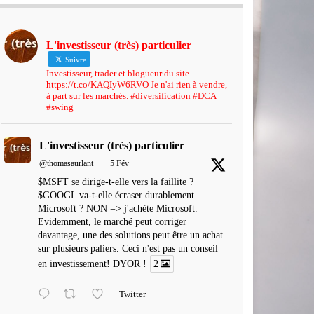
L'investisseur (très) particulier
Suivre
Investisseur, trader et blogueur du site
https://t.co/KAQIyW6RVO Je n'ai rien à vendre,
à part sur les marchés. #diversification #DCA
#swing
L'investisseur (très) particulier
@thomasaurlant
·
5 Fév
$MSFT se dirige-t-elle vers la faillite ?
$GOOGL va-t-elle écraser durablement
Microsoft ? NON => j'achète Microsoft.
Evidemment, le marché peut corriger
davantage, une des solutions peut être un achat
sur plusieurs paliers. Ceci n'est pas un conseil
en investissement! DYOR !
2
Twitter