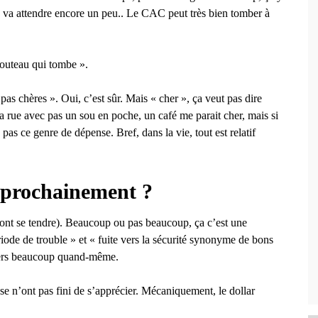
on va attendre encore un peu.. Le CAC peut très bien tomber à
couteau qui tombe ».
pas chères ». Oui, c’est sûr. Mais « cher », ça veut pas dire
a rue avec pas un sou en poche, un café me parait cher, mais si
as ce genre de dépense. Bref, dans la vie, tout est relatif
r prochainement ?
 vont se tendre). Beaucoup ou pas beaucoup, ça c’est une
ériode de trouble » et « fuite vers la sécurité synonyme de bons
 vers beaucoup quand-même.
uisse n’ont pas fini de s’apprécier. Mécaniquement, le dollar