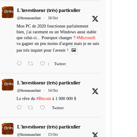
L'investisseur (très) particulier
@thomasaurlant
·
16 Oct
Mon PC de 2020 fonctionne parfaitement
bien, j'ai rarement eu un Windows aussi stable
que celui-ci... Pourquoi changer ?
#Microsoft
va gagner un peu moins d'argent mais je ne suis
pas très inquiet pour l'avenir !
1
Twitter
L'investisseur (très) particulier
@thomasaurlant
·
14 Oct
Le rêve du
#Bitcoin
à 1 000 000 $
Twitter
L'investisseur (très) particulier
@thomasaurlant
·
13 Oct