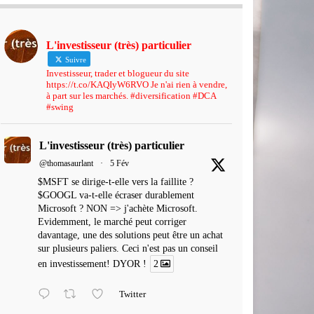
L'investisseur (très) particulier
Suivre
Investisseur, trader et blogueur du site
https://t.co/KAQIyW6RVO Je n'ai rien à vendre,
à part sur les marchés. #diversification #DCA
#swing
L'investisseur (très) particulier
@thomasaurlant
·
5 Fév
$MSFT se dirige-t-elle vers la faillite ?
$GOOGL va-t-elle écraser durablement
Microsoft ? NON => j'achète Microsoft.
Evidemment, le marché peut corriger
davantage, une des solutions peut être un achat
sur plusieurs paliers. Ceci n'est pas un conseil
en investissement! DYOR !
2
Twitter