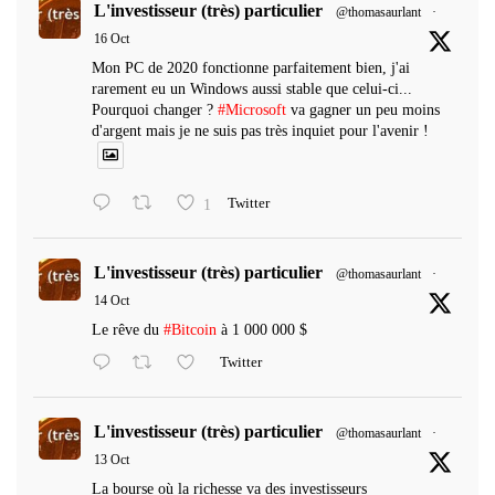
L'investisseur (très) particulier
@thomasaurlant
·
16 Oct
Mon PC de 2020 fonctionne parfaitement bien, j'ai
rarement eu un Windows aussi stable que celui-ci...
Pourquoi changer ?
#Microsoft
va gagner un peu moins
d'argent mais je ne suis pas très inquiet pour l'avenir !
1
Twitter
L'investisseur (très) particulier
@thomasaurlant
·
14 Oct
Le rêve du
#Bitcoin
à 1 000 000 $
Twitter
L'investisseur (très) particulier
@thomasaurlant
·
13 Oct
La bourse où la richesse va des investisseurs