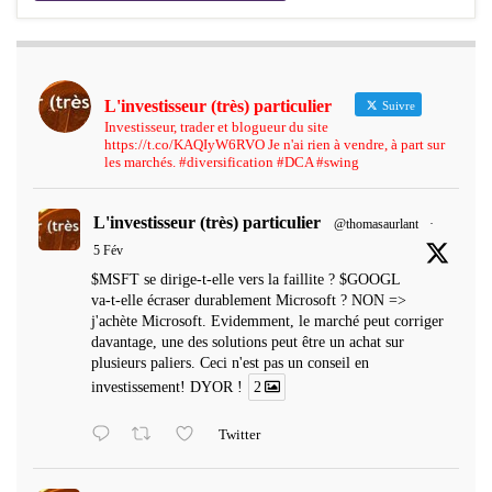
L'investisseur (très) particulier
Suivre
Investisseur, trader et blogueur du site
https://t.co/KAQIyW6RVO Je n'ai rien à vendre, à part sur
les marchés. #diversification #DCA #swing
L'investisseur (très) particulier
@thomasaurlant
·
5 Fév
$MSFT se dirige-t-elle vers la faillite ? $GOOGL
va-t-elle écraser durablement Microsoft ? NON =>
j'achète Microsoft. Evidemment, le marché peut corriger
davantage, une des solutions peut être un achat sur
plusieurs paliers. Ceci n'est pas un conseil en
investissement! DYOR !
2
Twitter