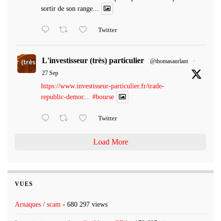
sortir de son range...
Twitter
L'investisseur (très) particulier
@thomasaurlant
·
27 Sep
https://www.investisseur-particulier.fr/trade-
republic-democ...
#bourse
Twitter
Load More
VUES
Arnaques / scam
- 680 297 views