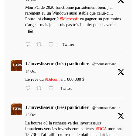
Mon PC de 2020 fonctionne parfaitement bien, j'ai
rarement eu un Windows aussi stable que celui-ci...
Pourquoi changer ?
#Microsoft
va gagner un peu moins
d'argent mais je ne suis pas très inquiet pour l'avenir !
1
Twitter
L'investisseur (très) particulier
@thomasaurlant
·
14 Oct
Le rêve du
#Bitcoin
à 1 000 000 $
Twitter
L'investisseur (très) particulier
@thomasaurlant
·
13 Oct
La bourse où la richesse va des investisseurs
impatients vers les investisseurs patients.
#DCA
mon pru
13.73€...J'ai faillit croire que le platine n'allait jamais