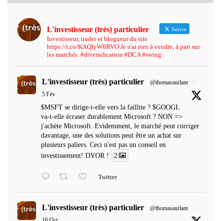
L'investisseur (très) particulier
Suivre
Investisseur, trader et blogueur du site
https://t.co/KAQIyW6RVO Je n'ai rien à vendre, à part sur
les marchés. #diversification #DCA #swing
L'investisseur (très) particulier
@thomasaurlant
·
5 Fév
$MSFT se dirige-t-elle vers la faillite ? $GOOGL
va-t-elle écraser durablement Microsoft ? NON =>
j'achète Microsoft. Evidemment, le marché peut corriger
davantage, une des solutions peut être un achat sur
plusieurs paliers. Ceci n'est pas un conseil en
investissement! DYOR !
2
Twitter
L'investisseur (très) particulier
@thomasaurlant
·
16 Oct