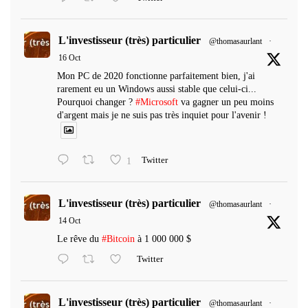
L'investisseur (très) particulier
@thomasaurlant
·
16 Oct
Mon PC de 2020 fonctionne parfaitement bien, j'ai
rarement eu un Windows aussi stable que celui-ci...
Pourquoi changer ?
#Microsoft
va gagner un peu moins
d'argent mais je ne suis pas très inquiet pour l'avenir !
1
Twitter
L'investisseur (très) particulier
@thomasaurlant
·
14 Oct
Le rêve du
#Bitcoin
à 1 000 000 $
Twitter
L'investisseur (très) particulier
@thomasaurlant
·