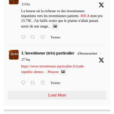
13 Oct
La bourse où la richesse va des investisseurs
impatients vers les investisseurs patients.
#DCA
mon pru
13.73€...J'ai faillit croire que le platine n'allait jamais
sortir de son range...
Twitter
L'investisseur (très) particulier
@thomasaurlant
·
27 Sep
https://www.investisseur-particulier.fr/trade-
republic-democ...
#bourse
Twitter
Load More