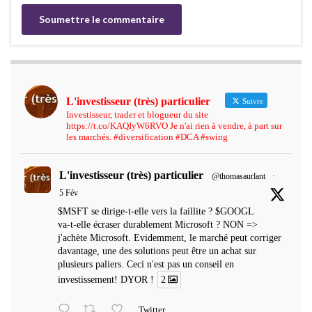
L'investisseur (très) particulier
Suivre
Investisseur, trader et blogueur du site
https://t.co/KAQIyW6RVO Je n'ai rien à vendre, à part sur
les marchés. #diversification #DCA #swing
L'investisseur (très) particulier
@thomasaurlant
·
5 Fév
$MSFT se dirige-t-elle vers la faillite ? $GOOGL
va-t-elle écraser durablement Microsoft ? NON =>
j'achète Microsoft. Evidemment, le marché peut corriger
davantage, une des solutions peut être un achat sur
plusieurs paliers. Ceci n'est pas un conseil en
investissement! DYOR !
2
Twitter