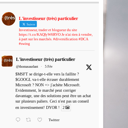
L'investisseur (très) particulier
Suivre
Investisseur, trader et blogueur du site
https://t.co/KAQIyW6RVO Je n'ai rien à vendre,
à part sur les marchés. #diversification #DCA
#swing
L'investisseur (très) particulier
@thomasaurlant
·
5 Fév
$MSFT se dirige-t-elle vers la faillite ?
$GOOGL va-t-elle écraser durablement
Microsoft ? NON => j'achète Microsoft.
Evidemment, le marché peut corriger
davantage, une des solutions peut être un achat
sur plusieurs paliers. Ceci n'est pas un conseil
en investissement! DYOR !
2
Twitter