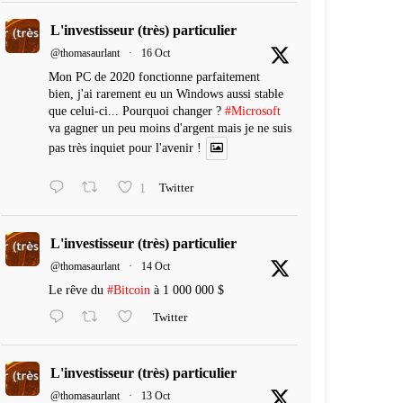
L'investisseur (très) particulier
@thomasaurlant
·
16 Oct
Mon PC de 2020 fonctionne parfaitement
bien, j'ai rarement eu un Windows aussi stable
que celui-ci... Pourquoi changer ?
#Microsoft
va gagner un peu moins d'argent mais je ne suis
pas très inquiet pour l'avenir !
1
Twitter
L'investisseur (très) particulier
@thomasaurlant
·
14 Oct
Le rêve du
#Bitcoin
à 1 000 000 $
Twitter
L'investisseur (très) particulier
@thomasaurlant
·
13 Oct