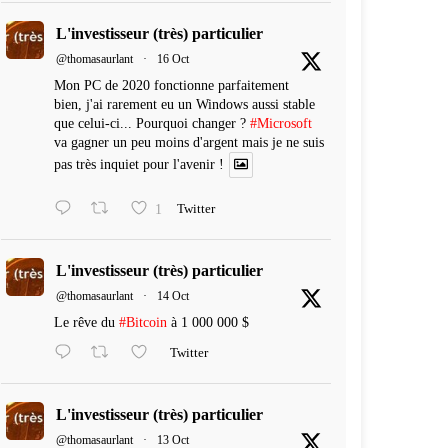
L'investisseur (très) particulier
@thomasaurlant
·
16 Oct
Mon PC de 2020 fonctionne parfaitement
bien, j'ai rarement eu un Windows aussi stable
que celui-ci... Pourquoi changer ?
#Microsoft
va gagner un peu moins d'argent mais je ne suis
pas très inquiet pour l'avenir !
1
Twitter
L'investisseur (très) particulier
@thomasaurlant
·
14 Oct
Le rêve du
#Bitcoin
à 1 000 000 $
Twitter
L'investisseur (très) particulier
@thomasaurlant
·
13 Oct