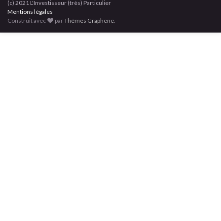
(c) 2021 L'Investisseur (très) Particulier
Mentions légales
Construit avec
par
Thèmes Graphene
.