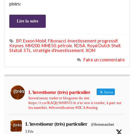
pistes:
Lire la suite
BP
,
Exxon Mobil
,
Fibonacci
,
investissement progressif
,
Keynes
,
MM200
,
MME50
,
pétrole
,
RDSA
,
Royal Dutch Shell
,
Statoil
,
STL
,
stratégie d'investissement
,
XOM
Faire un commentaire
L'investisseur (très) particulier
Suivre
Investisseur, trader et blogueur du site
https://t.co/KAQIyW6RVO Je n'ai rien à vendre, à part sur
les marchés. #diversification #DCA #swing
L'investisseur (très) particulier
@thomasaurlant
·
5 Fév