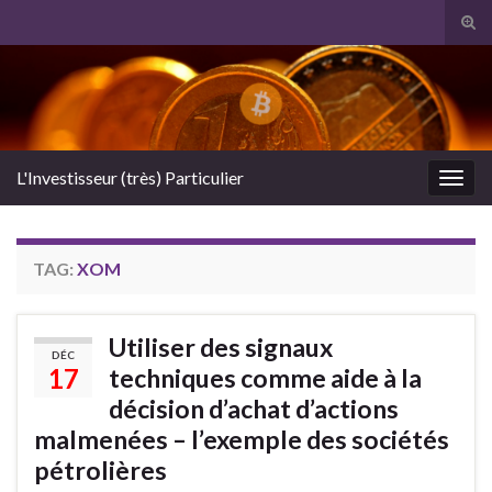
Tog
sear
Search for:
for
L'Investisseur (très) Particulier
Togg
navig
TAG:
XOM
Utiliser des signaux
DÉC
17
techniques comme aide à la
décision d’achat d’actions
malmenées – l’exemple des sociétés
pétrolières