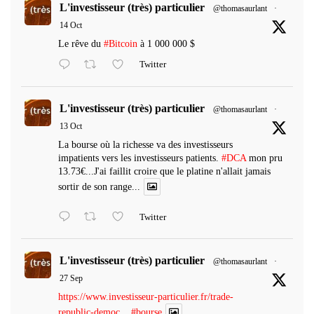
L'investisseur (très) particulier
@thomasaurlant
·
14 Oct
Le rêve du
#Bitcoin
à 1 000 000 $
Twitter
L'investisseur (très) particulier
@thomasaurlant
·
13 Oct
La bourse où la richesse va des investisseurs
impatients vers les investisseurs patients.
#DCA
mon pru
13.73€...J'ai faillit croire que le platine n'allait jamais
sortir de son range...
Twitter
L'investisseur (très) particulier
@thomasaurlant
·
27 Sep
https://www.investisseur-particulier.fr/trade-
republic-democ...
#bourse