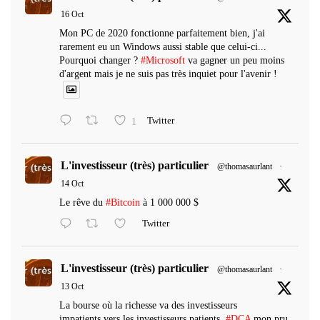
16 Oct
Mon PC de 2020 fonctionne parfaitement bien, j'ai
rarement eu un Windows aussi stable que celui-ci...
Pourquoi changer ?
#Microsoft
va gagner un peu moins
d'argent mais je ne suis pas très inquiet pour l'avenir !
1
Twitter
L'investisseur (très) particulier
@thomasaurlant
·
14 Oct
Le rêve du
#Bitcoin
à 1 000 000 $
Twitter
L'investisseur (très) particulier
@thomasaurlant
·
13 Oct
La bourse où la richesse va des investisseurs
impatients vers les investisseurs patients.
#DCA
mon pru