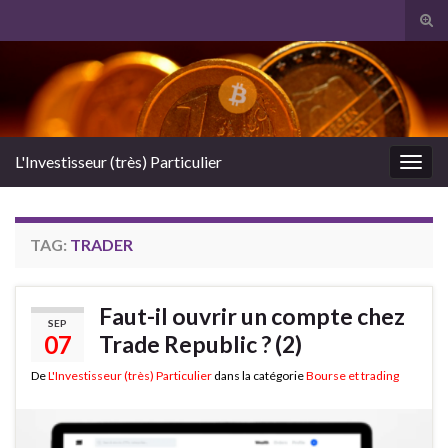
Tog
sear
Search for:
for
L'Investisseur (très) Particulier
Togg
navig
TAG:
TRADER
Faut-il ouvrir un compte chez
SEP
07
Trade Republic ? (2)
De
L'Investisseur (très) Particulier
dans la catégorie
Bourse et trading