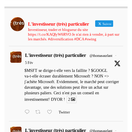
L'investisseur (très) particulier
Suivre
Investisseur, trader et blogueur du site
https://t.co/KAQIyW6RVO Je n'ai rien à vendre, à part sur
les marchés. #diversification #DCA #swing
L'investisseur (très) particulier
@thomasaurlant
·
5 Fév
$MSFT se dirige-t-elle vers la faillite ? $GOOGL
va-t-elle écraser durablement Microsoft ? NON =>
j'achète Microsoft. Evidemment, le marché peut corriger
davantage, une des solutions peut être un achat sur
plusieurs paliers. Ceci n'est pas un conseil en
investissement! DYOR !
2
Twitter
L'investisseur (très) particulier
@thomasaurlant
·