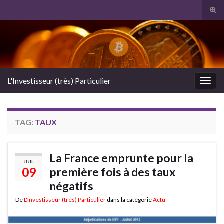
Tog
sear
Search for:
for
L'Investisseur (très) Particulier
Togg
navig
TAG:
TAUX
La France emprunte pour la
JUIL
09
première fois à des taux
négatifs
De
L'Investisseur (très) Particulier
dans la catégorie
Actu