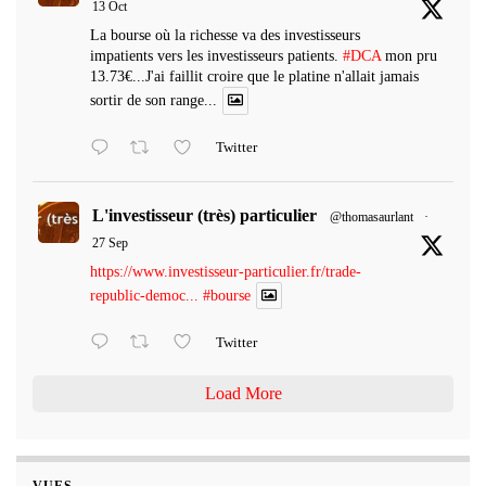
13 Oct
La bourse où la richesse va des investisseurs
impatients vers les investisseurs patients.
#DCA
mon pru
13.73€...J'ai faillit croire que le platine n'allait jamais
sortir de son range...
Twitter
L'investisseur (très) particulier
@thomasaurlant
·
27 Sep
https://www.investisseur-particulier.fr/trade-
republic-democ...
#bourse
Twitter
Load More