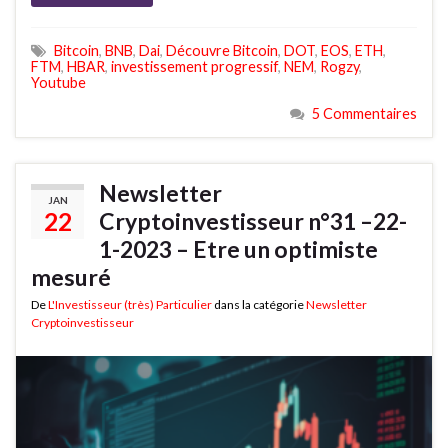
Bitcoin
,
BNB
,
Dai
,
Découvre Bitcoin
,
DOT
,
EOS
,
ETH
,
FTM
,
HBAR
,
investissement progressif
,
NEM
,
Rogzy
,
Youtube
5 Commentaires
Newsletter
JAN
22
Cryptoinvestisseur n°31 –22-
1-2023 – Etre un optimiste
mesuré
De
L'Investisseur (très) Particulier
dans la catégorie
Newsletter
Cryptoinvestisseur