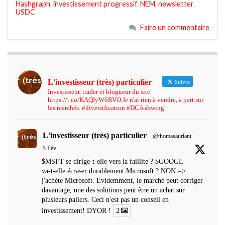
Hashgraph
,
investissement progressif
,
NEM
,
newsletter
,
USDC
Faire un commentaire
L'investisseur (très) particulier
Suivre
Investisseur, trader et blogueur du site
https://t.co/KAQIyW6RVO Je n'ai rien à vendre, à part sur
les marchés. #diversification #DCA #swing
L'investisseur (très) particulier
@thomasaurlant
·
5 Fév
$MSFT se dirige-t-elle vers la faillite ? $GOOGL
va-t-elle écraser durablement Microsoft ? NON =>
j'achète Microsoft. Evidemment, le marché peut corriger
davantage, une des solutions peut être un achat sur
plusieurs paliers. Ceci n'est pas un conseil en
investissement! DYOR !
2