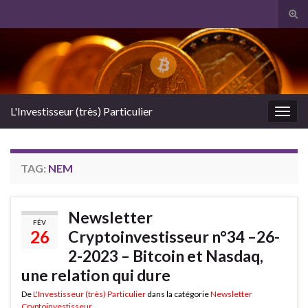
Tog
sear
Search for:
for
L'Investisseur (très) Particulier
Togg
navig
TAG:
NEM
Newsletter
FÉV
26
Cryptoinvestisseur n°34 –26-
2-2023 – Bitcoin et Nasdaq,
une relation qui dure
De
L'Investisseur (très) Particulier
dans la catégorie
Newsletter
Cryptoinvestisseur