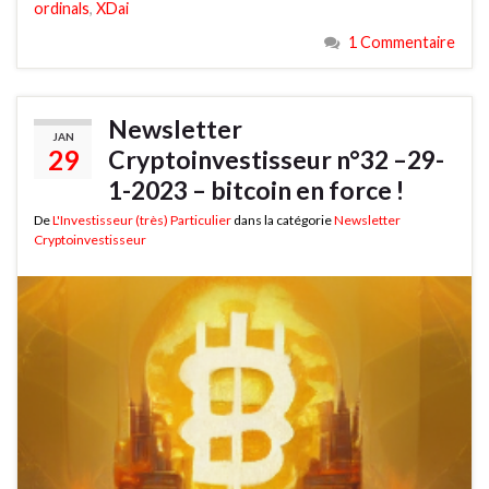
ordinals
,
XDai
1 Commentaire
Newsletter
JAN
29
Cryptoinvestisseur n°32 –29-
1-2023 – bitcoin en force !
De
L'Investisseur (très) Particulier
dans la catégorie
Newsletter
Cryptoinvestisseur