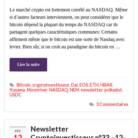
Le marché crypto est fortement corrélé au NASDAQ. Même
si d’autres facteurs interviennent, on peut considérer que le
bitcoin dépend la plupart du temps du NASDAQ car ils
partagent quelques caractéristiques communes: Certains
affirment même que le bitcoin est une sorte de Nasdaq avec
levier. Bien sûr, si on croit au paradigme du bitcoin en …
Lire la suite
Bitcoin
,
cryptoinvestisseur
,
Dai
,
EOS
,
ETH
,
HBAR
,
Kusama
,
Moonriver
,
NASDAQ
,
NEM
,
newsletter
,
polkadot
,
USDC
3 Commentaires
Newsletter
FÉV
12
Cryptoinvestisseur n°33 –12-