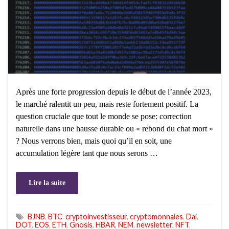
Après une forte progression depuis le début de l’année 2023,
le marché ralentit un peu, mais reste fortement positif. La
question cruciale que tout le monde se pose: correction
naturelle dans une hausse durable ou « rebond du chat mort »
? Nous verrons bien, mais quoi qu’il en soit, une
accumulation légère tant que nous serons …
Lire la suite
BJNB
,
BTC
,
cryptoinvestisseur
,
cryptomonnaies
,
Dai
,
DOT
,
EOS
,
ETH
,
Gnosis
,
HBAR
,
NEM
,
newsletter
,
NFT
,