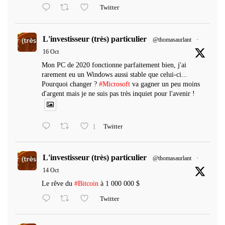
Twitter
L'investisseur (très) particulier
@thomasaurlant
·
16 Oct
Mon PC de 2020 fonctionne parfaitement bien, j'ai
rarement eu un Windows aussi stable que celui-ci...
Pourquoi changer ?
#Microsoft
va gagner un peu moins
d'argent mais je ne suis pas très inquiet pour l'avenir !
1
Twitter
L'investisseur (très) particulier
@thomasaurlant
·
14 Oct
Le rêve du
#Bitcoin
à 1 000 000 $
Twitter