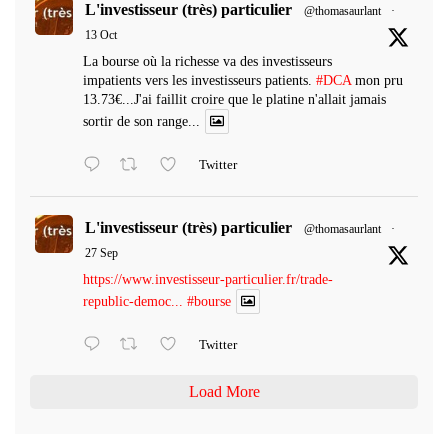
L'investisseur (très) particulier
@thomasaurlant
·
13 Oct
La bourse où la richesse va des investisseurs
impatients vers les investisseurs patients.
#DCA
mon pru
13.73€...J'ai faillit croire que le platine n'allait jamais
sortir de son range...
Twitter
L'investisseur (très) particulier
@thomasaurlant
·
27 Sep
https://www.investisseur-particulier.fr/trade-
republic-democ...
#bourse
Twitter
Load More