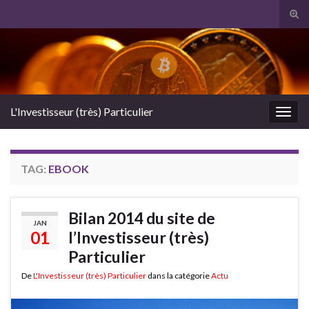
Tog
sear
Search for:
for
L'Investisseur (très) Particulier
Togg
navig
TAG:
EBOOK
Bilan 2014 du site de
JAN
01
l’Investisseur (très)
Particulier
De
L'Investisseur (très) Particulier
dans la catégorie
Actu