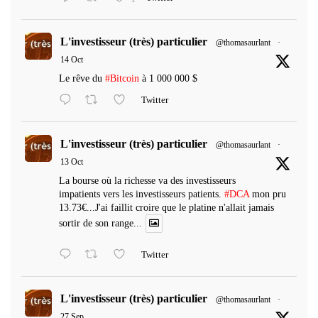
L'investisseur (très) particulier
@thomasaurlant
·
14 Oct
Le rêve du
#Bitcoin
à 1 000 000 $
Twitter
L'investisseur (très) particulier
@thomasaurlant
·
13 Oct
La bourse où la richesse va des investisseurs
impatients vers les investisseurs patients.
#DCA
mon pru
13.73€...J'ai faillit croire que le platine n'allait jamais
sortir de son range...
Twitter
L'investisseur (très) particulier
@thomasaurlant
·
27 Sep