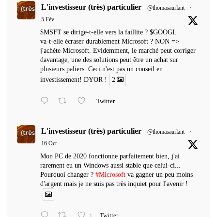
L'investisseur (très) particulier
@thomasaurlant
·
5 Fév
$MSFT se dirige-t-elle vers la faillite ? $GOOGL
va-t-elle écraser durablement Microsoft ? NON =>
j'achète Microsoft. Evidemment, le marché peut corriger
davantage, une des solutions peut être un achat sur
plusieurs paliers. Ceci n'est pas un conseil en
investissement! DYOR !
2
Twitter
L'investisseur (très) particulier
@thomasaurlant
·
16 Oct
Mon PC de 2020 fonctionne parfaitement bien, j'ai
rarement eu un Windows aussi stable que celui-ci...
Pourquoi changer ?
#Microsoft
va gagner un peu moins
d'argent mais je ne suis pas très inquiet pour l'avenir !
1
Twitter