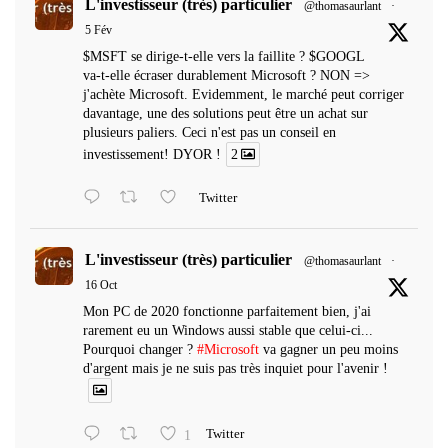
L'investisseur (très) particulier
@thomasaurlant
·
5 Fév
$MSFT se dirige-t-elle vers la faillite ? $GOOGL
va-t-elle écraser durablement Microsoft ? NON =>
j'achète Microsoft. Evidemment, le marché peut corriger
davantage, une des solutions peut être un achat sur
plusieurs paliers. Ceci n'est pas un conseil en
investissement! DYOR !
2
Twitter
L'investisseur (très) particulier
@thomasaurlant
·
16 Oct
Mon PC de 2020 fonctionne parfaitement bien, j'ai
rarement eu un Windows aussi stable que celui-ci...
Pourquoi changer ?
#Microsoft
va gagner un peu moins
d'argent mais je ne suis pas très inquiet pour l'avenir !
1
Twitter