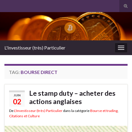
Tog
sear
Search for:
for
L'Investisseur (très) Particulier
Togg
navig
TAG:
BOURSE DIRECT
Le stamp duty – acheter des
JUIN
02
actions anglaises
De
L'Investisseur (très) Particulier
dans la catégorie
Bourse et trading
,
Citations et Culture