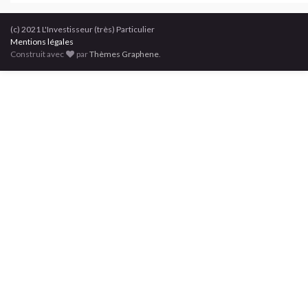
(c) 2021 L'Investisseur (très) Particulier
Mentions légales
Construit avec
par
Thèmes Graphene
.