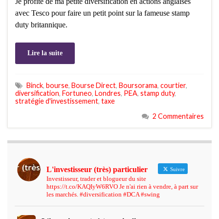
Je profite de ma petite diversification en actions anglaises
avec Tesco pour faire un petit point sur la fameuse stamp
duty britannique.
Lire la suite
Binck
,
bourse
,
Bourse Direct
,
Boursorama
,
courtier
,
diversification
,
Fortuneo
,
Londres
,
PEA
,
stamp duty
,
stratégie d'investissement
,
taxe
2 Commentaires
L'investisseur (très) particulier
Suivre
Investisseur, trader et blogueur du site
https://t.co/KAQIyW6RVO Je n'ai rien à vendre, à part sur
les marchés. #diversification #DCA #swing