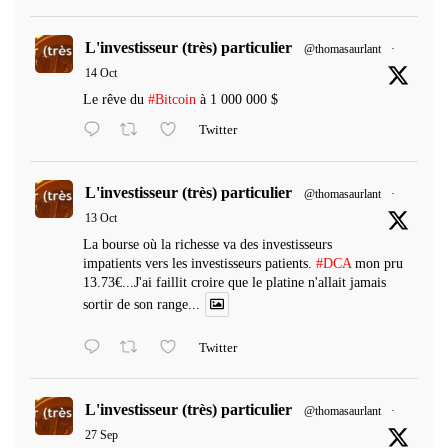
L'investisseur (très) particulier
@thomasaurlant
·
14 Oct
Le rêve du
#Bitcoin
à 1 000 000 $
Twitter
L'investisseur (très) particulier
@thomasaurlant
·
13 Oct
La bourse où la richesse va des investisseurs
impatients vers les investisseurs patients.
#DCA
mon pru
13.73€...J'ai faillit croire que le platine n'allait jamais
sortir de son range...
Twitter
L'investisseur (très) particulier
@thomasaurlant
·
27 Sep