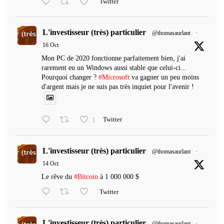
Twitter
L'investisseur (très) particulier
@thomasaurlant
·
16 Oct
Mon PC de 2020 fonctionne parfaitement bien, j'ai
rarement eu un Windows aussi stable que celui-ci...
Pourquoi changer ?
#Microsoft
va gagner un peu moins
d'argent mais je ne suis pas très inquiet pour l'avenir !
1
Twitter
L'investisseur (très) particulier
@thomasaurlant
·
14 Oct
Le rêve du
#Bitcoin
à 1 000 000 $
Twitter
L'investisseur (très) particulier
@thomasaurlant
·