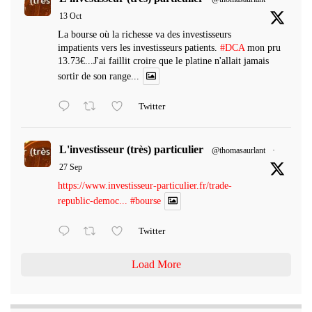
13 Oct
La bourse où la richesse va des investisseurs
impatients vers les investisseurs patients.
#DCA
mon pru
13.73€...J'ai faillit croire que le platine n'allait jamais
sortir de son range...
Twitter
L'investisseur (très) particulier
@thomasaurlant
·
27 Sep
https://www.investisseur-particulier.fr/trade-
republic-democ...
#bourse
Twitter
Load More