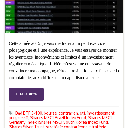
Cette année 2015, je vais me livrer à un petit exercice
pédagogique et à une expérience. Je vais essayer de montrer
les avantages, inconvénients et limites d’un investissement
régulier et mécanique. L’idée m’est venue en essayant de
convaincre ma compagne, réfractaire à la fois aux fastes de la
comptabilité, aux chiffres et au capitalisme au sens …
Lire la suite
Bad ETF 5/100
,
bourse
,
contrarien
,
etf
,
investissement
progressif
,
iShares MSCI Brazil Index Fund
,
iShares MSCI
Germany Index
,
iShares MSCI South Korea Index Fund
,
iShares Silver Trust
,
stratégie contrarienne
,
stratégie