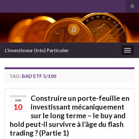
Tog
sear
Search for:
for
L'Investisseur (très) Particulier
Togg
navig
TAG:
BAD ETF 5/100
Construire un porte-feuille en
JAN
10
investissant mécaniquement
sur le long terme – le buy and
hold peut-il survivre à l’âge du flash
trading ? (Partie 1)