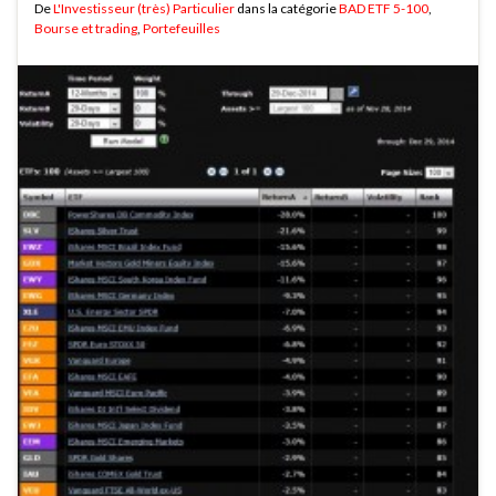
De
L'Investisseur (très) Particulier
dans la catégorie
BAD ETF 5-100
,
Bourse et trading
,
Portefeuilles