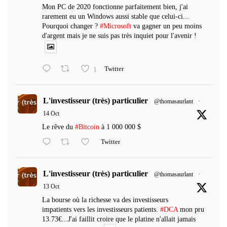
Mon PC de 2020 fonctionne parfaitement bien, j'ai
rarement eu un Windows aussi stable que celui-ci...
Pourquoi changer ?
#Microsoft
va gagner un peu moins
d'argent mais je ne suis pas très inquiet pour l'avenir !
1
Twitter
L'investisseur (très) particulier
@thomasaurlant
·
14 Oct
Le rêve du
#Bitcoin
à 1 000 000 $
Twitter
L'investisseur (très) particulier
@thomasaurlant
·
13 Oct
La bourse où la richesse va des investisseurs
impatients vers les investisseurs patients.
#DCA
mon pru
13.73€...J'ai faillit croire que le platine n'allait jamais