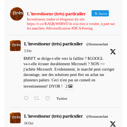
L'investisseur (très) particulier
Suivre
Investisseur, trader et blogueur du site
https://t.co/KAQIyW6RVO Je n'ai rien à vendre, à part sur
les marchés. #diversification #DCA #swing
L'investisseur (très) particulier
@thomasaurlant
·
5 Fév
$MSFT se dirige-t-elle vers la faillite ? $GOOGL
va-t-elle écraser durablement Microsoft ? NON =>
j'achète Microsoft. Evidemment, le marché peut corriger
davantage, une des solutions peut être un achat sur
plusieurs paliers. Ceci n'est pas un conseil en
investissement! DYOR !
2
Twitter
L'investisseur (très) particulier
@thomasaurlant
·
16 Oct