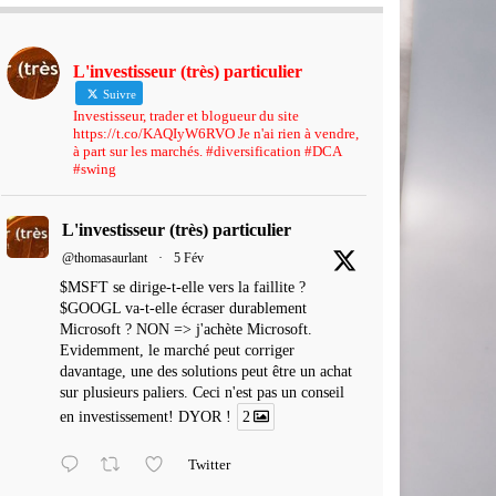
L'investisseur (très) particulier
Suivre
Investisseur, trader et blogueur du site
https://t.co/KAQIyW6RVO Je n'ai rien à vendre,
à part sur les marchés. #diversification #DCA
#swing
L'investisseur (très) particulier
@thomasaurlant
·
5 Fév
$MSFT se dirige-t-elle vers la faillite ?
$GOOGL va-t-elle écraser durablement
Microsoft ? NON => j'achète Microsoft.
Evidemment, le marché peut corriger
davantage, une des solutions peut être un achat
sur plusieurs paliers. Ceci n'est pas un conseil
en investissement! DYOR !
2
Twitter