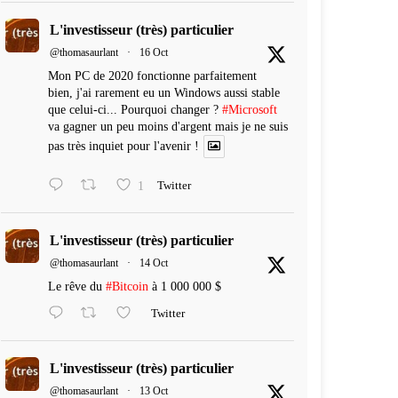
L'investisseur (très) particulier
@thomasaurlant
·
16 Oct
Mon PC de 2020 fonctionne parfaitement
bien, j'ai rarement eu un Windows aussi stable
que celui-ci... Pourquoi changer ?
#Microsoft
va gagner un peu moins d'argent mais je ne suis
pas très inquiet pour l'avenir !
1
Twitter
L'investisseur (très) particulier
@thomasaurlant
·
14 Oct
Le rêve du
#Bitcoin
à 1 000 000 $
Twitter
L'investisseur (très) particulier
@thomasaurlant
·
13 Oct