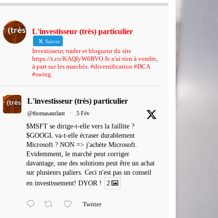
L'investisseur (très) particulier
Suivre
Investisseur, trader et blogueur du site
https://t.co/KAQIyW6RVO Je n'ai rien à vendre,
à part sur les marchés. #diversification #DCA
#swing
L'investisseur (très) particulier
@thomasaurlant
·
5 Fév
$MSFT se dirige-t-elle vers la faillite ?
$GOOGL va-t-elle écraser durablement
Microsoft ? NON => j'achète Microsoft.
Evidemment, le marché peut corriger
davantage, une des solutions peut être un achat
sur plusieurs paliers. Ceci n'est pas un conseil
en investissement! DYOR !
2
Twitter