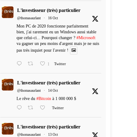
L'investisseur (très) particulier
@thomasaurlant
·
16 Oct
Mon PC de 2020 fonctionne parfaitement
bien, j'ai rarement eu un Windows aussi stable
que celui-ci... Pourquoi changer ?
#Microsoft
va gagner un peu moins d'argent mais je ne suis
pas très inquiet pour l'avenir !
1
Twitter
L'investisseur (très) particulier
@thomasaurlant
·
14 Oct
Le rêve du
#Bitcoin
à 1 000 000 $
Twitter
L'investisseur (très) particulier
@thomasaurlant
·
13 Oct