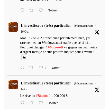
Twitter
L'investisseur (très) particulier
@thomasaurlant
·
16 Oct
Mon PC de 2020 fonctionne parfaitement bien, j'ai
rarement eu un Windows aussi stable que celui-ci...
Pourquoi changer ?
#Microsoft
va gagner un peu moins
d'argent mais je ne suis pas très inquiet pour l'avenir !
1
Twitter
L'investisseur (très) particulier
@thomasaurlant
·
14 Oct
Le rêve du
#Bitcoin
à 1 000 000 $
Twitter