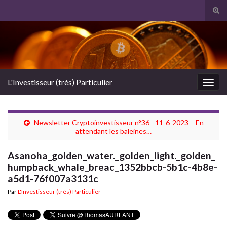
Tog
sear
Search for:
for
L'Investisseur (très) Particulier
Togg
navig
Newsletter Cryptoinvestisseur n°36 –11-6-2023 – En
attendant les baleines…
Asanoha_golden_water._golden_light._golden_
humpback_whale_breac_1352bbcb-5b1c-4b8e-
a5d1-76f007a3131c
Par
L'Investisseur (très) Particulier