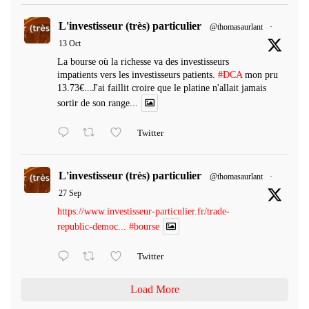
L'investisseur (très) particulier
@thomasaurlant
·
13 Oct
La bourse où la richesse va des investisseurs
impatients vers les investisseurs patients.
#DCA
mon pru
13.73€...J'ai faillit croire que le platine n'allait jamais
sortir de son range...
Twitter
L'investisseur (très) particulier
@thomasaurlant
·
27 Sep
https://www.investisseur-particulier.fr/trade-
republic-democ...
#bourse
Twitter
Load More