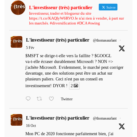
L'investisseur (très) particulier
Suivre
Investisseur, trader et blogueur du site
https://t.co/KAQIyW6RVO Je n'ai rien à vendre, à part sur
les marchés. #diversification #DCA #swing
L'investisseur (très) particulier
@thomasaurlant
·
5 Fév
$MSFT se dirige-t-elle vers la faillite ? $GOOGL
va-t-elle écraser durablement Microsoft ? NON =>
j'achète Microsoft. Evidemment, le marché peut corriger
davantage, une des solutions peut être un achat sur
plusieurs paliers. Ceci n'est pas un conseil en
investissement! DYOR !
2
Twitter
L'investisseur (très) particulier
@thomasaurlant
·
16 Oct
Mon PC de 2020 fonctionne parfaitement bien, j'ai