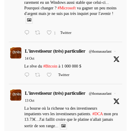
rarement eu un Windows aussi stable que celui-ci...
Pourquoi changer ?
#Microsoft
va gagner un peu moins
d'argent mais je ne suis pas très inquiet pour l'avenir !
1
Twitter
L'investisseur (très) particulier
@thomasaurlant
·
14 Oct
Le rêve du
#Bitcoin
à 1 000 000 $
Twitter
L'investisseur (très) particulier
@thomasaurlant
·
13 Oct
La bourse où la richesse va des investisseurs
impatients vers les investisseurs patients.
#DCA
mon pru
13.73€...J'ai faillit croire que le platine n'allait jamais
sortir de son range...