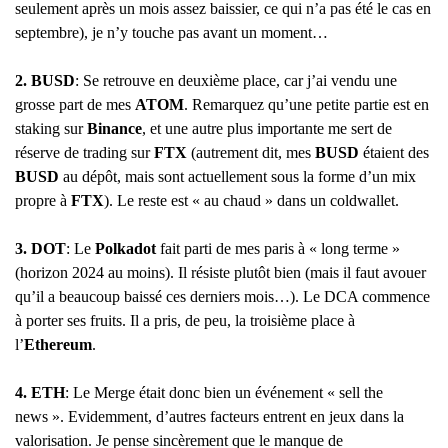
seulement après un mois assez baissier, ce qui n’a pas été le cas en
septembre), je n’y touche pas avant un moment…
2. BUSD
: Se retrouve en deuxième place, car j’ai vendu une
grosse part de mes
ATOM
. Remarquez qu’une petite partie est en
staking sur
Binance
, et une autre plus importante me sert de
réserve de trading sur
FTX
(autrement dit, mes
BUSD
étaient des
BUSD
au dépôt, mais sont actuellement sous la forme d’un mix
propre à
FTX
). Le reste est « au chaud » dans un coldwallet.
3. DOT
: Le
Polkadot
fait parti de mes paris à « long terme »
(horizon 2024 au moins). Il résiste plutôt bien (mais il faut avouer
qu’il a beaucoup baissé ces derniers mois…). Le DCA commence
à porter ses fruits. Il a pris, de peu, la troisième place à
l’
Ethereum
.
4.
ETH
: Le Merge était donc bien un événement « sell the
news ». Evidemment, d’autres facteurs entrent en jeux dans la
valorisation. Je pense sincèrement que le manque de