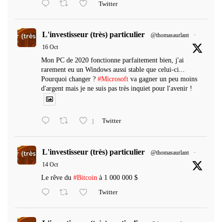
Twitter
L'investisseur (très) particulier
@thomasaurlant
·
16 Oct
Mon PC de 2020 fonctionne parfaitement bien, j'ai
rarement eu un Windows aussi stable que celui-ci...
Pourquoi changer ?
#Microsoft
va gagner un peu moins
d'argent mais je ne suis pas très inquiet pour l'avenir !
1
Twitter
L'investisseur (très) particulier
@thomasaurlant
·
14 Oct
Le rêve du
#Bitcoin
à 1 000 000 $
Twitter