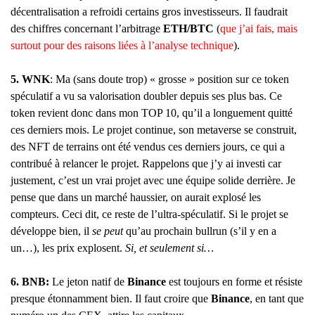
décentralisation a refroidi certains gros investisseurs. Il faudrait
des chiffres concernant l’arbitrage
ETH/BTC
(
que j’ai fais, mais
surtout pour des raisons liées à l’analyse technique
).
5. WNK
: Ma (sans doute trop) « grosse » position sur ce token
spéculatif a vu sa valorisation doubler depuis ses plus bas. Ce
token revient donc dans mon TOP 10, qu’il a longuement quitté
ces derniers mois. Le projet continue, son metaverse se construit,
des NFT de terrains ont été vendus ces derniers jours, ce qui a
contribué à relancer le projet. Rappelons que j’y ai investi car
justement, c’est un vrai projet avec une équipe solide derrière. Je
pense que dans un marché haussier, on aurait explosé les
compteurs. Ceci dit, ce reste de l’ultra-spéculatif. Si le projet se
développe bien, il
se peut
qu’au prochain bullrun (s’il y en a
un…), les prix explosent.
Si, et seulement si…
6. BNB:
Le jeton natif de
Binance
est toujours en forme et résiste
presque étonnamment bien. Il faut croire que
Binance
, en tant que