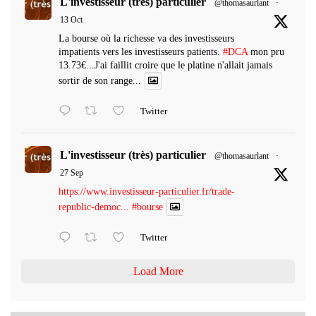
L'investisseur (très) particulier
@thomasaurlant
·
13 Oct
La bourse où la richesse va des investisseurs
impatients vers les investisseurs patients.
#DCA
mon pru
13.73€...J'ai faillit croire que le platine n'allait jamais
sortir de son range...
Twitter
L'investisseur (très) particulier
@thomasaurlant
·
27 Sep
https://www.investisseur-particulier.fr/trade-
republic-democ...
#bourse
Twitter
Load More