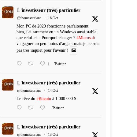
L'investisseur (très) particulier
@thomasaurlant
·
16 Oct
Mon PC de 2020 fonctionne parfaitement
bien, j'ai rarement eu un Windows aussi stable
que celui-ci... Pourquoi changer ?
#Microsoft
va gagner un peu moins d'argent mais je ne suis
pas très inquiet pour l'avenir !
1
Twitter
L'investisseur (très) particulier
@thomasaurlant
·
14 Oct
Le rêve du
#Bitcoin
à 1 000 000 $
Twitter
L'investisseur (très) particulier
@thomasaurlant
·
13 Oct