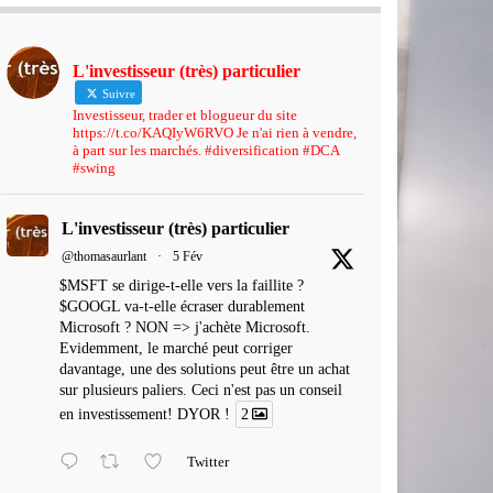
L'investisseur (très) particulier
Suivre
Investisseur, trader et blogueur du site
https://t.co/KAQIyW6RVO Je n'ai rien à vendre,
à part sur les marchés. #diversification #DCA
#swing
L'investisseur (très) particulier
@thomasaurlant
·
5 Fév
$MSFT se dirige-t-elle vers la faillite ?
$GOOGL va-t-elle écraser durablement
Microsoft ? NON => j'achète Microsoft.
Evidemment, le marché peut corriger
davantage, une des solutions peut être un achat
sur plusieurs paliers. Ceci n'est pas un conseil
en investissement! DYOR !
2
Twitter