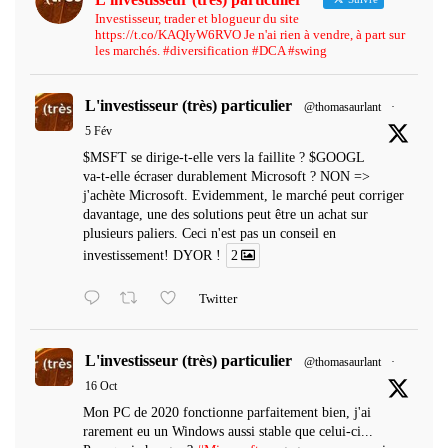
Investisseur, trader et blogueur du site
https://t.co/KAQIyW6RVO Je n'ai rien à vendre, à part sur
les marchés. #diversification #DCA #swing
L'investisseur (très) particulier
@thomasaurlant
·
5 Fév
$MSFT se dirige-t-elle vers la faillite ? $GOOGL
va-t-elle écraser durablement Microsoft ? NON =>
j'achète Microsoft. Evidemment, le marché peut corriger
davantage, une des solutions peut être un achat sur
plusieurs paliers. Ceci n'est pas un conseil en
investissement! DYOR !
2
Twitter
L'investisseur (très) particulier
@thomasaurlant
·
16 Oct
Mon PC de 2020 fonctionne parfaitement bien, j'ai
rarement eu un Windows aussi stable que celui-ci...