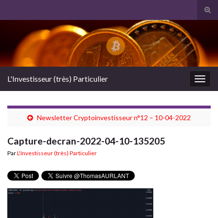
Tog
sear
Search for:
for
L'Investisseur (très) Particulier
Togg
navig
Newsletter Cryptoinvestisseur n°12 – 10-04-2022
Capture-decran-2022-04-10-135205
Par
L'Investisseur (très) Particulier