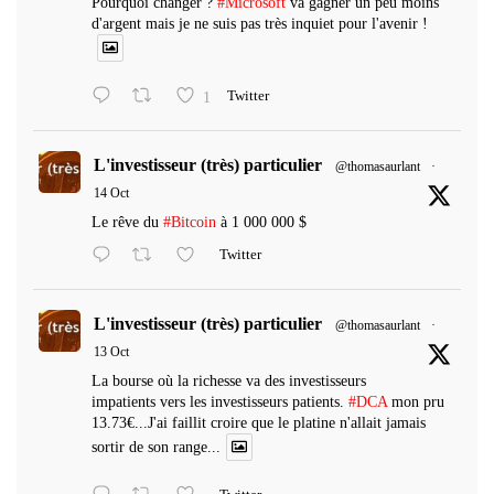
Pourquoi changer ?
#Microsoft
va gagner un peu moins
d'argent mais je ne suis pas très inquiet pour l'avenir !
1
Twitter
L'investisseur (très) particulier
@thomasaurlant
·
14 Oct
Le rêve du
#Bitcoin
à 1 000 000 $
Twitter
L'investisseur (très) particulier
@thomasaurlant
·
13 Oct
La bourse où la richesse va des investisseurs
impatients vers les investisseurs patients.
#DCA
mon pru
13.73€...J'ai faillit croire que le platine n'allait jamais
sortir de son range...