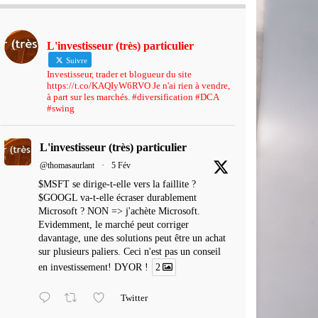
L'investisseur (très) particulier
Suivre
Investisseur, trader et blogueur du site
https://t.co/KAQIyW6RVO Je n'ai rien à vendre,
à part sur les marchés. #diversification #DCA
#swing
L'investisseur (très) particulier
@thomasaurlant
·
5 Fév
$MSFT se dirige-t-elle vers la faillite ?
$GOOGL va-t-elle écraser durablement
Microsoft ? NON => j'achète Microsoft.
Evidemment, le marché peut corriger
davantage, une des solutions peut être un achat
sur plusieurs paliers. Ceci n'est pas un conseil
en investissement! DYOR !
2
Twitter