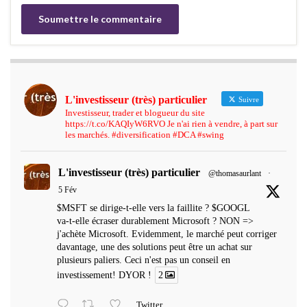
L'investisseur (très) particulier
Suivre
Investisseur, trader et blogueur du site
https://t.co/KAQIyW6RVO Je n'ai rien à vendre, à part sur
les marchés. #diversification #DCA #swing
L'investisseur (très) particulier
@thomasaurlant
·
5 Fév
$MSFT se dirige-t-elle vers la faillite ? $GOOGL
va-t-elle écraser durablement Microsoft ? NON =>
j'achète Microsoft. Evidemment, le marché peut corriger
davantage, une des solutions peut être un achat sur
plusieurs paliers. Ceci n'est pas un conseil en
investissement! DYOR !
2
Twitter