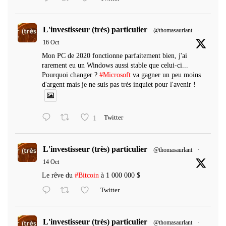
L'investisseur (très) particulier
@thomasaurlant
·
16 Oct
Mon PC de 2020 fonctionne parfaitement bien, j'ai
rarement eu un Windows aussi stable que celui-ci...
Pourquoi changer ?
#Microsoft
va gagner un peu moins
d'argent mais je ne suis pas très inquiet pour l'avenir !
1
Twitter
L'investisseur (très) particulier
@thomasaurlant
·
14 Oct
Le rêve du
#Bitcoin
à 1 000 000 $
Twitter
L'investisseur (très) particulier
@thomasaurlant
·