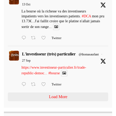
13 Oct
La bourse où la richesse va des investisseurs
impatients vers les investisseurs patients.
#DCA
mon pru
13.73€...J'ai faillit croire que le platine n'allait jamais
sortir de son range...
Twitter
L'investisseur (très) particulier
@thomasaurlant
·
27 Sep
https://www.investisseur-particulier.fr/trade-
republic-democ...
#bourse
Twitter
Load More