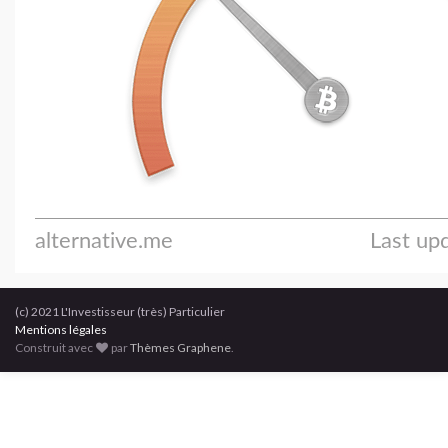
(c) 2021 L'Investisseur (très) Particulier
Mentions légales
Construit avec
par
Thèmes Graphene
.