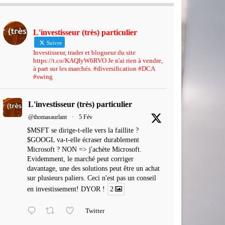
L'investisseur (très) particulier
Suivre
Investisseur, trader et blogueur du site
https://t.co/KAQIyW6RVO Je n'ai rien à vendre,
à part sur les marchés. #diversification #DCA
#swing
L'investisseur (très) particulier
@thomasaurlant
·
5 Fév
$MSFT se dirige-t-elle vers la faillite ?
$GOOGL va-t-elle écraser durablement
Microsoft ? NON => j'achète Microsoft.
Evidemment, le marché peut corriger
davantage, une des solutions peut être un achat
sur plusieurs paliers. Ceci n'est pas un conseil
en investissement! DYOR !
2
Twitter