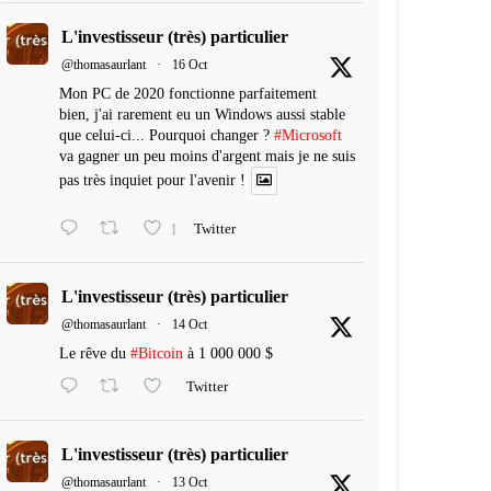
L'investisseur (très) particulier
@thomasaurlant
·
16 Oct
Mon PC de 2020 fonctionne parfaitement
bien, j'ai rarement eu un Windows aussi stable
que celui-ci... Pourquoi changer ?
#Microsoft
va gagner un peu moins d'argent mais je ne suis
pas très inquiet pour l'avenir !
1
Twitter
L'investisseur (très) particulier
@thomasaurlant
·
14 Oct
Le rêve du
#Bitcoin
à 1 000 000 $
Twitter
L'investisseur (très) particulier
@thomasaurlant
·
13 Oct